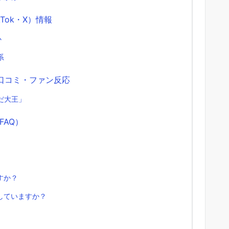
kTok・X）情報
心
系
口コミ・ファン反応
だ大王」
AQ）
すか？
していますか？