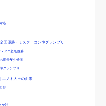
対応
全国優勝・ミスターコン準グランプリ
170cm超級優勝
般の部最年少優勝
 準グランプリ
｜エノキ大王の由来
習得
っかけ