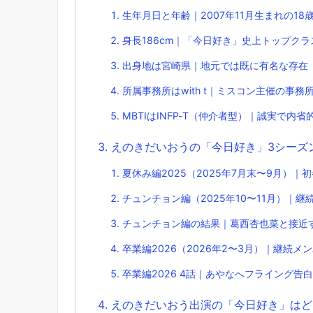
生年月日と年齢｜2007年11月生まれの18
身長186cm｜「今日好き」史上トップク
出身地は宮崎県｜地元では既に有名な存在
所属事務所はwith t｜ミスコン主催の事務
MBTIはINFP-T（仲介者型）｜誠実で内
えのきだいおうの「今日好き」3シーズ
夏休み編2025（2025年7月末〜9月）｜
チュンチョン編（2025年10〜11月）｜
チュンチョン編の結果｜葛西杏也菜と接近
卒業編2026（2026年2〜3月）｜継続メ
卒業編2026 4話｜あやなへフライング告
えのきだいおう出演の「今日好き」はど