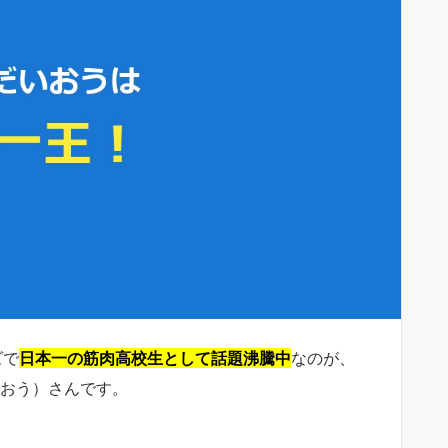
ズで
日本一の筋肉高校生として話題沸騰中
なのが、
いおう）さんです。