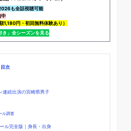
2026も全話視聴可能
信中
1,180円・初回無料体験あり）
日好き」全シーズンを見る
目次
ン連続出演の宮崎県男子
ール調査
ール完全版｜身長・出身