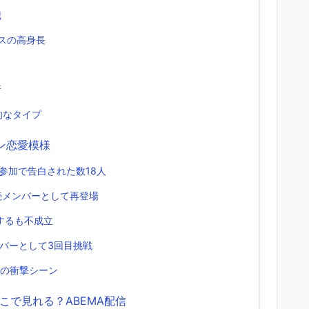
歳
ラスの高身長
所
省的なタイプ
ン恋愛模様
初参加で告白された数18人
継続メンバーとして再登場
するも不成立
ンバーとして3回目挑戦
白の衝撃シーン
こで見れる？ABEMA配信