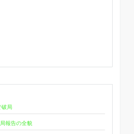
で破局
破局報告の全貌