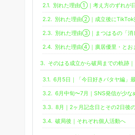
2.1.
別れた理由①｜考え方のずれが
2.2.
別れた理由②｜成立後にTikTo
2.3.
別れた理由③｜まつはるの「消
2.4.
別れた理由④｜廣居優里・とお
3.
そのはる成立から破局までの軌跡｜
3.1.
6月5日｜「今日好きパタヤ編」
3.2.
6月中旬〜7月｜SNS発信が少な
3.3.
8月｜2ヶ月記念日とその2日後
3.4.
破局後｜それぞれ個人活動へ