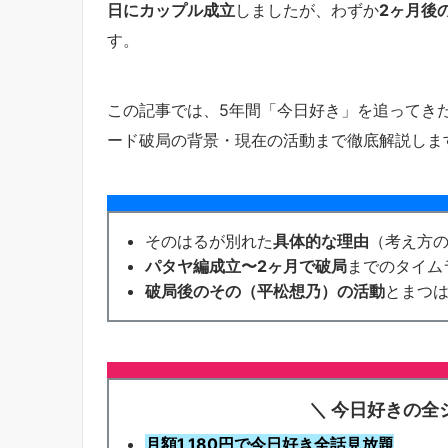
日にカップル成立
しましたが、わずか
2ヶ月後
す。
この記事では、5年間「今日好き」を追ってき
ード破局の背景・現在の活動まで徹底解説しま
そのはるが別れた
具体的な理由
（考え方
パタヤ編成立〜2ヶ月で破局
までのタイム
破局後のその（平松想乃）の活動
とまつ
＼ 今日好きの全
月額1,180円で今日好き全話見放題