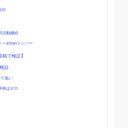
告白
S活動継続
arbanメンバー
投稿で検証】
検証
めて低い
事例はゼロ