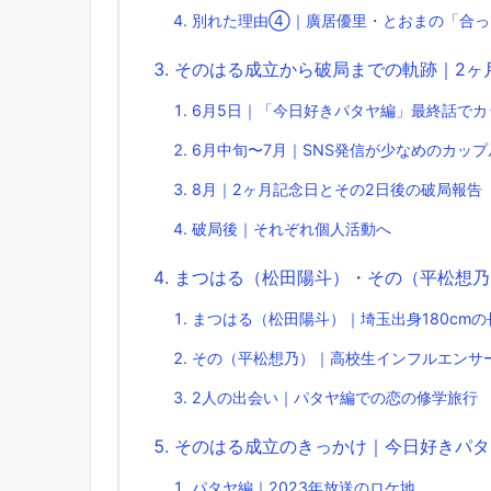
別れた理由④｜廣居優里・とおまの「合っ
そのはる成立から破局までの軌跡｜2ヶ
6月5日｜「今日好きパタヤ編」最終話でカ
6月中旬〜7月｜SNS発信が少なめのカップ
8月｜2ヶ月記念日とその2日後の破局報告
破局後｜それぞれ個人活動へ
まつはる（松田陽斗）・その（平松想乃
まつはる（松田陽斗）｜埼玉出身180cm
その（平松想乃）｜高校生インフルエンサ
2人の出会い｜パタヤ編での恋の修学旅行
そのはる成立のきっかけ｜今日好きパタ
パタヤ編｜2023年放送のロケ地