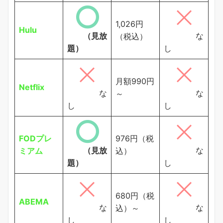
1,026円
Hulu
（見放
な
（税込）
題）
し
月額990円
Netflix
な
な
～
し
し
FODプレ
976円（税
（見放
な
ミアム
込）
題）
し
680円（税
ABEMA
な
な
込）～
し
し