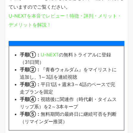
ていますのでご覧ください。
U-NEXTを本音でレビュー！特徴・評判・メリット・
デメリットを解説！
手順①：
U-NEXT
の無料トライアルに登録
（31日間）
手順②：
『青春ウォルダム』をマイリストに
追加し、1～3話を連続視聴
手順③：
平日1話＋週末3～4話のペースで完
走プランを固定
手順④：
視聴後に関連作（時代劇・タイムス
リップ系）を2～3本キープ
手順⑤：
無料期間の最終日に継続可否を判断
（リマインダー推奨）