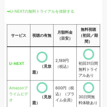
➡U-NEXTの無料トライアルを体験する
無料視聴
月額料金
サービス
視聴の有無
（初回／期
（目安）
間）
2,189円
初回31日間
U-NEXT
（見放
（税込）
無料トライ
題）
アルあり
Amazonプ
600円（税
ライムビデ
込）（プラ
（見放
30日間無
オ
イム会員）
題）
料体験あり