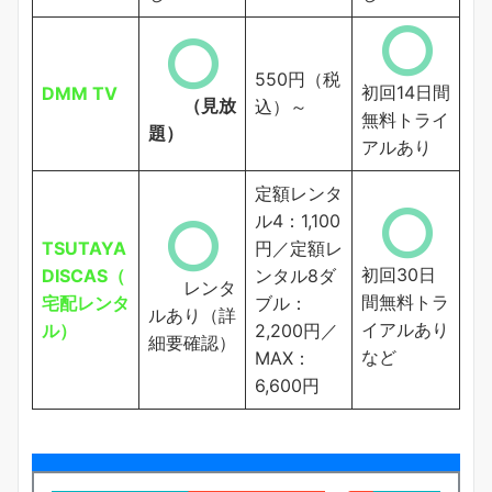
550円（税
初回14日間
DMM TV
（見放
込）～
無料トライ
題）
アルあり
定額レンタ
ル4：1,100
TSUTAYA
円／定額レ
初回30日
DISCAS（
ンタル8ダ
レンタ
間無料トラ
宅配レンタ
ブル：
ルあり（詳
イアルあり
ル）
2,200円／
細要確認）
など
MAX：
6,600円