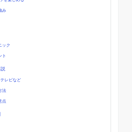
強み
ニック
ント
解説
応テレビなど
方法
意点
問