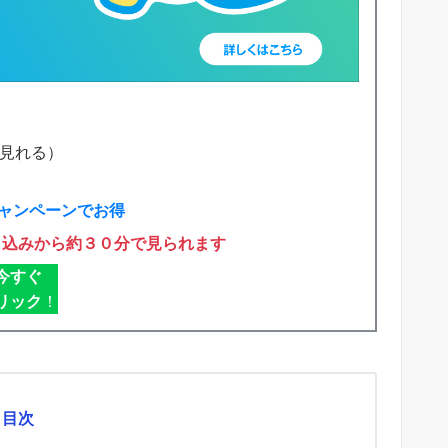
で見れる）
ャンペーンでお得
申込みから約３０分で見られます
今すぐ
リック
！
目次