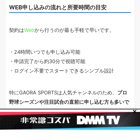
WEB申し込みの流れと所要時間の目安
契約は
Web
から行うのが最も手軽で早いです。
・24時間いつでも申し込み可能
・申請完了から約30分で視聴可能
・ログイン不要でスタートできるシンプル設計
特にGAORA SPORTSは人気チャンネルのため、
プロ
野球シーズンや注目試合の直前に申し込む方も多いで
す。
早めに登録を済ませておくことで、
放送に間に合
✕
わないトラブルを回避
できます。