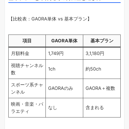
【比較表：GAORA単体 vs 基本プラン】
項目
GAORA単体
基本プラン
月額料金
1,749円
3,1,180円
視聴チャンネル
1ch
約50ch
数
スポーツ系チャ
GAORAのみ
GAORA＋複数
ンネル
映画・音楽・バ
なし
含まれる
ラエティ