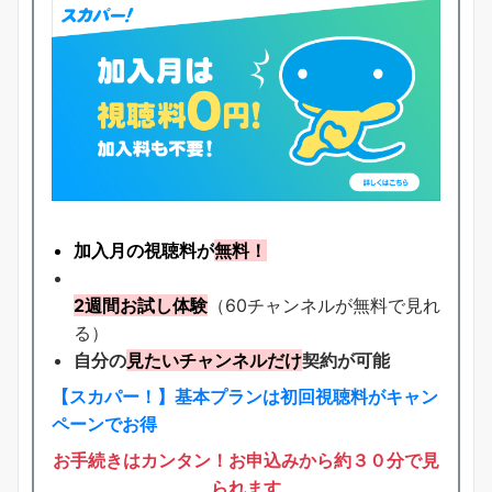
加入月の視聴料が
無料！
2週間お試し体験
（60チャンネルが無料で見れ
る）
自分の
見たいチャンネルだけ
契約が可能
【スカパー！】基本プランは初回視聴料がキャン
ペーンでお得
お手続きはカンタン！お申込みから約３０分で見
られます