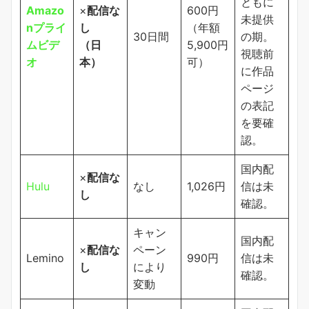
ともに
Amazo
×
配信な
600円
未提供
nプライ
し
（年額
30日間
の期。
ムビデ
（日
5,900円
視聴前
オ
本）
可）
に作品
ページ
の表記
を要確
認。
国内配
×
配信な
Hulu
なし
1,026円
信は未
し
確認。
キャン
国内配
×
配信な
ペーン
Lemino
990円
信は未
し
により
確認。
変動