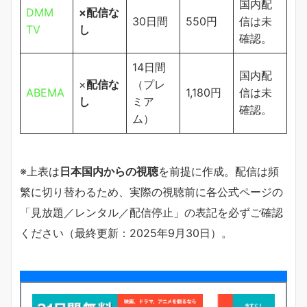
国内配
DMM
×配信な
30日間
550円
信は未
TV
し
確認。
14日間
国内配
×
配信な
（プレ
ABEMA
1,180円
信は未
し
ミア
確認。
ム）
※上表は
日本国内からの視聴
を前提に作成。配信は頻
繁に切り替わるため、実際の視聴前に各公式ページの
「見放題／レンタル／配信停止」の表記を必ずご確認
ください（最終更新：2025年9月30日）。