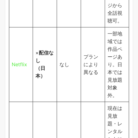
ジから
全話視
聴可。
一部地
域では
作品ペ
×
配信な
プラン
ージあ
し
Netflix
なし
により
り。日
（日
異なる
本では
本）
見放題
対象
外。
現在は
見放
題・レ
ンタル