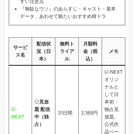
すい注意点
『無駄なウソ』のあらすじ・キャスト・基本
データ、あわせて観たいおすすめ韓ドラ
配信状
無料ト
月額料
サービ
況（日
ライア
金（税
メモ
ス名
本）
ル
込）
U-NEXT
オリジ
ナルと
して日
◎
見放
本初・
U-
題 配信
独占見
31日間
2,189円
NEXT
中（独
放題。
占）
公式作
品ペー