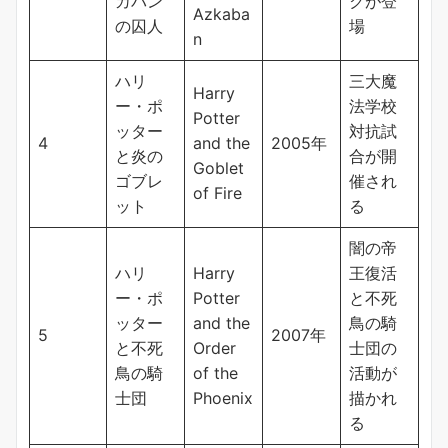
カバン
クが登
Azkaba
の囚人
場
n
ハリ
三大魔
Harry
ー・ポ
法学校
Potter
ッター
対抗試
4
and the
2005年
と炎の
合が開
Goblet
ゴブレ
催され
of Fire
ット
る
闇の帝
ハリ
Harry
王復活
ー・ポ
Potter
と不死
ッター
and the
鳥の騎
5
2007年
と不死
Order
士団の
鳥の騎
of the
活動が
士団
Phoenix
描かれ
る