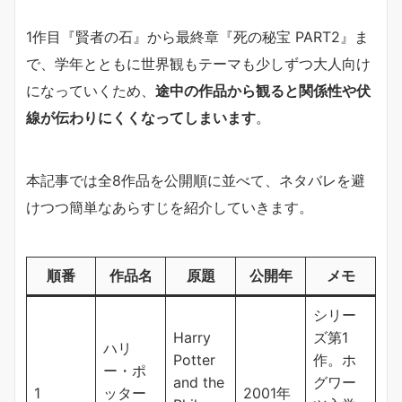
1作目『賢者の石』から最終章『死の秘宝 PART2』ま
で、学年とともに世界観もテーマも少しずつ大人向け
になっていくため、
途中の作品から観ると関係性や伏
線が伝わりにくくなってしまいます
。
本記事では全8作品を公開順に並べて、ネタバレを避
けつつ簡単なあらすじを紹介していきます。
順番
作品名
原題
公開年
メモ
シリー
Harry
ズ第1
ハリ
Potter
作。ホ
ー・ポ
and the
グワー
1
ッター
2001年