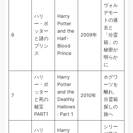
ヴォル
デモー
ハリ
Harry
トの過
ー・ポ
Potter
去と
ッター
and the
6
2009年
「分霊
と謎の
Half-
箱」の
プリン
Blood
秘密が
ス
Prince
明らか
に
ハリ
Harry
ホグワ
ー・ポ
Potter
ーツを
ッター
and the
離れ、
7
2010年
と死の
Deathly
分霊箱
秘宝
Hallows
探しの
PART1
: Part 1
旅へ
シリー
ハリ
Harry