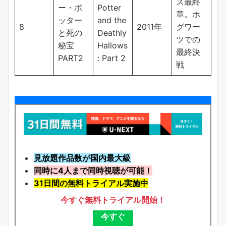
ズ最終
ー・ポ
Potter
章。ホ
ッター
and the
8
2011年
グワー
と死の
Deathly
ツでの
秘宝
Hallows
最終決
PART2
: Part 2
戦
見放題作品数が国内最大級
同時に4人まで同時視聴が可能！
31日間の無料トライアル実施中
今すぐ無料トライアル開始！
今すぐ