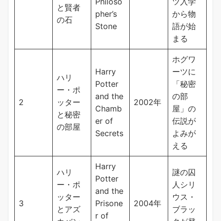
Philoso
ツ入学
と賢者
pher’s
から物
の石
Stone
語が始
まる
ホグワ
Harry
ーツに
ハリ
Potter
「秘密
ー・ポ
and the
の部
2
ッター
2002年
Chamb
屋」の
と秘密
er of
伝説が
の部屋
Secrets
よみが
える
Harry
ハリ
謎の囚
Potter
ー・ポ
人シリ
and the
ッター
ウス・
3
Prisone
2004年
とアズ
ブラッ
r of