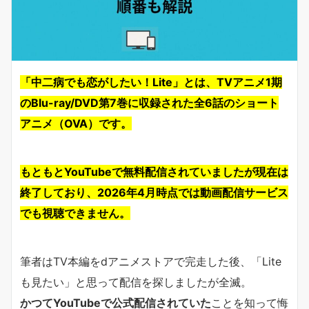
「中二病でも恋がしたい！Lite」とは、TVアニメ1期
のBlu-ray/DVD第7巻に収録された全6話のショート
アニメ（OVA）です。
もともとYouTubeで無料配信されていましたが現在は
終了しており、2026年4月時点では動画配信サービス
でも視聴できません。
筆者はTV本編をdアニメストアで完走した後、「Lite
も見たい」と思って配信を探しましたが全滅。
かつてYouTubeで公式配信されていた
ことを知って悔