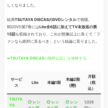
しくなりました。
結局
TSUTAYA DISCASのDVDレンタル
で視聴。
BD/DVD第7巻には
Lite全6話に加えてTV未放送の第
13話
も収録されており、これが想像以上に良くて「フ
ァンなら絶対に見るべき」という結論に至りました。
➡
TSUTAYA DISCAS
の無料お試しを体験する
月額
サービ
本編2期
Lite
本編1期
（税
ス
(戀)
込）
TSUTA
◎ レン
◎ レン
◎ レン
1,026
YA
タル可
タル可
タル可
円〜