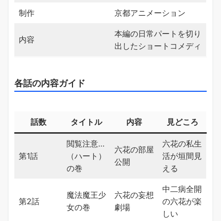
制作
京都アニメーション
本編の日常パートを切り
内容
出したショートコメディ
各話の内容ガイド
話数
タイトル
内容
見どころ
閲覧注意…
六花の私生
六花の部屋
第1話
（ハート）
活が垣間見
公開
の巻
える
中二病全開
魔法魔王少
六花の妄想
第2話
の六花が楽
女の巻
劇場
しい