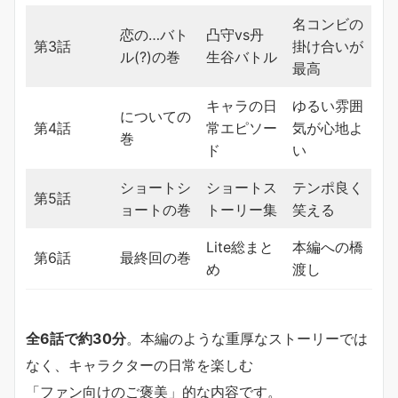
名コンビの
恋の…バト
凸守vs丹
第3話
掛け合いが
ル(?)の巻
生谷バトル
最高
キャラの日
ゆるい雰囲
についての
第4話
常エピソー
気が心地よ
巻
ド
い
ショートシ
ショートス
テンポ良く
第5話
ョートの巻
トーリー集
笑える
Lite総まと
本編への橋
第6話
最終回の巻
め
渡し
全6話で約30分
。本編のような重厚なストーリーでは
なく、キャラクターの日常を楽しむ
「ファン向けのご褒美」的な内容です。