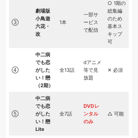
○ 1期の
劇場版
総集編
一部サ
小鳥遊
のため
③
1本
ービス
六花・
基本ス
で配信
改
キップ
可
中二病
でも恋
dアニメ
④
がした
全13話
等で見
✕ 必須
い！戀
放題
（2期）
中二病
でも恋
DVDレ
⑤
がした
全7話
ンタル
△ 可能
い！戀
のみ
Lite