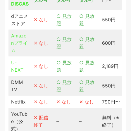
DISCAS
dアニメ
○ 見放
○ 見放
✕ なし
550円
ストア
題
題
Amazo
○ 見放
○ 見放
nプライ
✕ なし
600円
題
題
ム
U-
○ 見放
○ 見放
✕ なし
2,189円
NEXT
題
題
DMM
○ 見放
○ 見放
✕ なし
550円
TV
題
題
Netflix
✕ なし
✕ なし
✕ なし
790円〜
YouTub
✕ 配信
無料（※
e（公
–
–
終了
終了）
式）