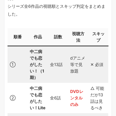
シリーズ全6作品の視聴順とスキップ判定をまとめま
した。
視聴方
スキッ
順番
作品
話数
法
プ
中二病
でも恋
dアニメ
①
がした
全13話
等で見
✕ 必須
い！（1
放題
期）
中二病
△ 可能
DVDレ
でも恋
だが13
②
全6話
ンタル
がした
話は見
のみ
い！Lite
るべき