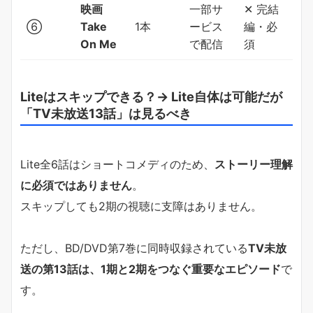
映画
一部サ
✕ 完結
⑥
Take
1本
ービス
編・必
On Me
で配信
須
Liteはスキップできる？→ Lite自体は可能だが
「TV未放送13話」は見るべき
Lite全6話はショートコメディのため、
ストーリー理解
に必須ではありません
。
スキップしても2期の視聴に支障はありません。
ただし、BD/DVD第7巻に同時収録されている
TV未放
送の第13話は、1期と2期をつなぐ重要なエピソード
で
す。