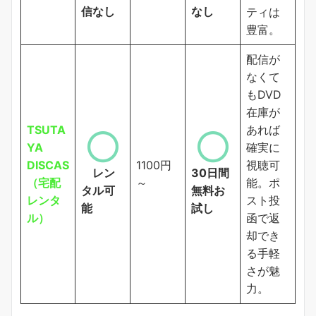
信なし
なし
ティは
豊富。
配信が
なくて
もDVD
在庫が
TSUTA
あれば
YA
確実に
DISCAS
1100円
視聴可
レン
30日間
（宅配
～
能。ポ
タル可
無料お
レンタ
スト投
能
試し
ル）
函で返
却でき
る手軽
さが魅
力。