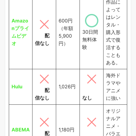
作品に
よって
はレン
Amazo
600円
タル・
nプライ
（年額
30日間
購入形
配
ムビデ
5,900
無料体
式で復
信なし
オ
円）
験
活する
ことも
ある。
海外ド
ラマや
Hulu
1,026円
配
アニメ
信なし
なし
に強い
オリジ
ナルア
ニメ・
ABEMA
1,180円
配
バラエ