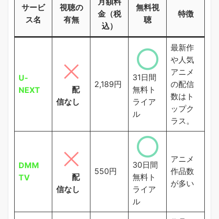
月額料
サービ
視聴の
無料視
金（税
特徴
ス名
有無
聴
込）
最新作
や人気
アニメ
31日間
U-
2,189円
の配信
配
無料ト
NEXT
数はト
信なし
ライア
ップク
ル
ラス。
アニメ
30日間
DMM
550円
作品数
配
無料ト
TV
が多い
信なし
ライア
ル