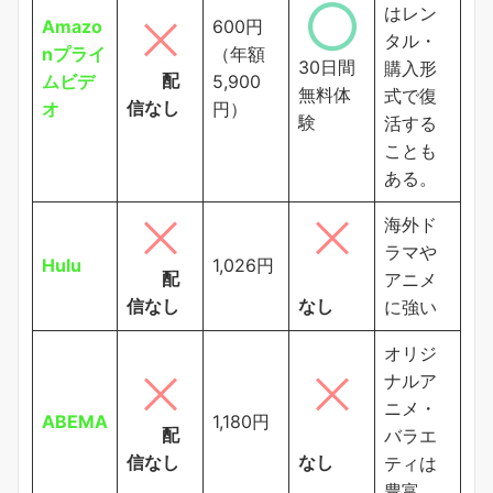
はレン
Amazo
600円
タル・
nプライ
（年額
30日間
購入形
配
ムビデ
5,900
無料体
式で復
信なし
オ
円）
験
活する
ことも
ある。
海外ド
ラマや
Hulu
1,026円
配
アニメ
信なし
なし
に強い
オリジ
ナルア
ニメ・
ABEMA
1,180円
配
バラエ
信なし
なし
ティは
豊富。