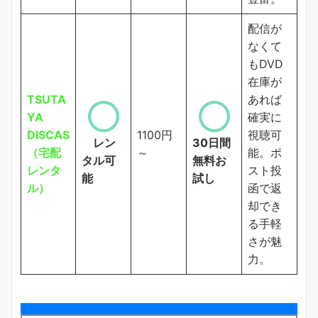
配信が
なくて
もDVD
在庫が
TSUTA
あれば
YA
確実に
DISCAS
1100円
視聴可
レン
30日間
（宅配
～
能。ポ
タル可
無料お
レンタ
スト投
能
試し
ル）
函で返
却でき
る手軽
さが魅
力。