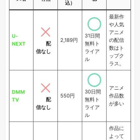
込）
最新作
や人気
アニメ
31日間
U-
2,189円
の配信
配
無料ト
NEXT
数はト
信なし
ライア
ップク
ル
ラス。
アニメ
30日間
DMM
550円
作品数
配
無料ト
TV
が多い
信なし
ライア
ル
作品に
よって