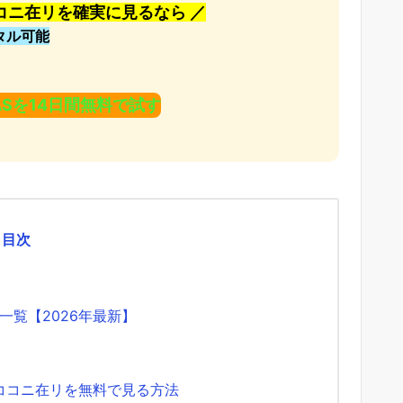
コニ在リを確実に見るなら ／
ンタル可能
SCASを14日間無料で試す
目次
覧【2026年最新】
我ハココニ在リを無料で見る方法