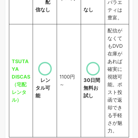
配
バラエ
信なし
なし
ティは
豊富。
配信が
なくて
もDVD
在庫が
TSUTA
あれば
YA
確実に
DISCAS
1100円
視聴可
レン
30日間
（宅配
～
能。ポ
タル可
無料お
レンタ
スト投
能
試し
ル）
函で返
却でき
る手軽
さが魅
力。