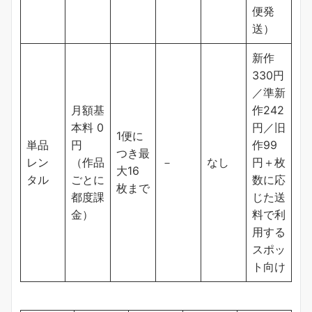
便発
送）
新作
330円
／準新
月額基
作242
本料 0
円／旧
1便に
単品
円
作99
つき最
レン
（作品
－
なし
円＋枚
大16
タル
ごとに
数に応
枚まで
都度課
じた送
金）
料で利
用する
スポッ
ト向け