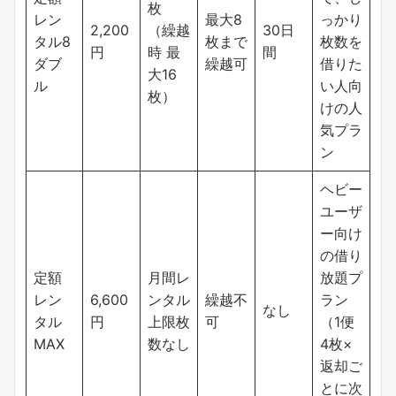
枚
レン
最大8
っかり
2,200
（繰越
30日
タル8
枚まで
枚数を
円
時 最
間
ダブ
繰越可
借りた
大16
ル
い人向
枚）
けの人
気プラ
ン
ヘビー
ユーザ
ー向け
の借り
定額
月間レ
放題プ
レン
6,600
ンタル
繰越不
ラン
なし
タル
円
上限枚
可
（1便
MAX
数なし
4枚×
返却ご
とに次