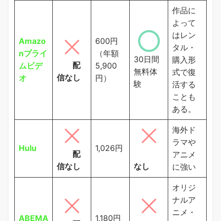
作品に
よって
はレン
Amazo
600円
タル・
nプライ
（年額
30日間
購入形
配
ムビデ
5,900
無料体
式で復
信なし
オ
円）
験
活する
ことも
ある。
海外ド
ラマや
Hulu
1,026円
配
アニメ
信なし
なし
に強い
オリジ
ナルア
ニメ・
ABEMA
1,180円