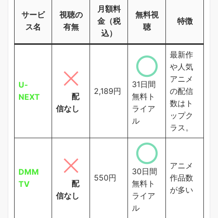
月額料
サービ
視聴の
無料視
金（税
特徴
ス名
有無
聴
込）
最新作
や人気
アニメ
31日間
U-
2,189円
の配信
配
無料ト
NEXT
数はト
信なし
ライア
ップク
ル
ラス。
アニメ
30日間
DMM
550円
作品数
配
無料ト
TV
が多い
信なし
ライア
ル