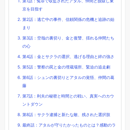
第1話：冤罪で収監されたアタル、仲間と脱獄し東
京を目指す
第2話：逃亡中の事件、信頼関係の危機と追跡の始
まり
第3話：空哉の裏切り、金と復讐、揺れる仲間たち
の心
第4話：金とサクラの選択、逃げる理由と絆の強さ
第5話：警察の罠と金の埋蔵場所、緊迫の追走劇
第6話：シュンの裏切りとアタルの覚悟、仲間の葛
藤
第7話：利夫の秘密と時間との戦い、真実へのカウ
ントダウン
第8話：サクラ逮捕と新たな敵、残された選択肢
最終話：アタルが守りたかったものとは？感動のラ