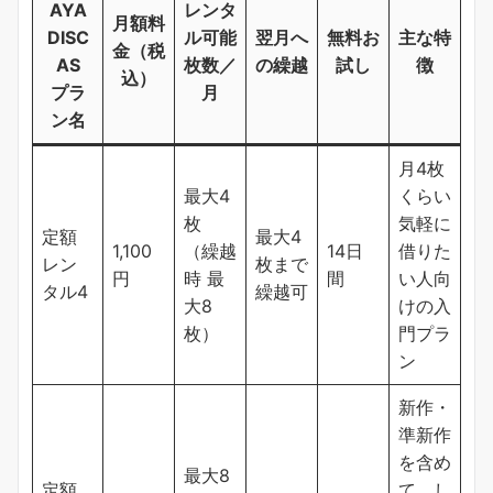
AYA
レンタ
月額料
DISC
ル可能
翌月へ
無料お
主な特
金（税
AS
枚数／
の繰越
試し
徴
込）
プラ
月
ン名
月4枚
最大4
くらい
枚
気軽に
定額
最大4
1,100
（繰越
14日
借りた
レン
枚まで
円
時 最
間
い人向
タル4
繰越可
大8
けの入
枚）
門プラ
ン
新作・
準新作
を含め
最大8
定額
て、し