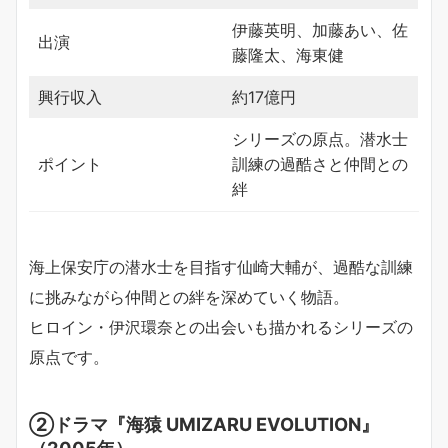
伊藤英明、加藤あい、佐
出演
藤隆太、海東健
興行収入
約17億円
シリーズの原点。潜水士
ポイント
訓練の過酷さと仲間との
絆
海上保安庁の潜水士を目指す仙崎大輔が、過酷な訓練
に挑みながら仲間との絆を深めていく物語。
ヒロイン・伊沢環奈との出会いも描かれるシリーズの
原点です。
②ドラマ『海猿 UMIZARU EVOLUTION』
（2005年）