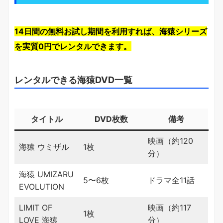
14日間の無料お試し期間を利用すれば、海猿シリーズ
を実質0円でレンタルできます。
レンタルできる海猿DVD一覧
タイトル
DVD枚数
備考
映画（約120
海猿 ウミザル
1枚
分）
海猿 UMIZARU
5〜6枚
ドラマ全11話
EVOLUTION
LIMIT OF
映画（約117
1枚
LOVE 海猿
分）