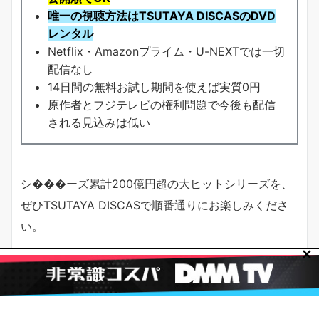
唯一の視聴方法はTSUTAYA DISCASのDVD
レンタル
Netflix・Amazonプライム・U-NEXTでは一切
配信なし
14日間の無料お試し期間を使えば実質0円
原作者とフジテレビの権利問題で今後も配信
される見込みは低い
シ���ーズ累計200億円超の大ヒットシリーズを、
ぜひTSUTAYA DISCASで順番通りにお楽しみくださ
い。
✕
＼ 海猿シリーズを順番通りに見るなら ／
TSUTAYA DISCASなら映画4本＋ドラマ全