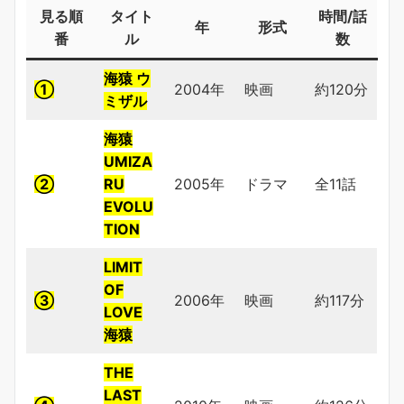
見る順
タイト
時間/話
年
形式
番
ル
数
海猿 ウ
①
2004年
映画
約120分
ミザル
海猿
UMIZA
②
RU
2005年
ドラマ
全11話
EVOLU
TION
LIMIT
OF
③
2006年
映画
約117分
LOVE
海猿
THE
LAST