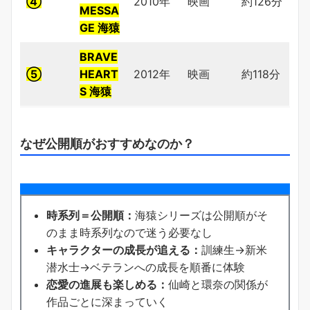
④
2010年
映画
約126分
MESSA
GE 海猿
BRAVE
⑤
HEART
2012年
映画
約118分
S 海猿
なぜ公開順がおすすめなのか？
時系列＝公開順：
海猿シリーズは公開順がそ
のまま時系列なので迷う必要なし
キャラクターの成長が追える：
訓練生→新米
潜水士→ベテランへの成長を順番に体験
恋愛の進展も楽しめる：
仙崎と環奈の関係が
作品ごとに深まっていく