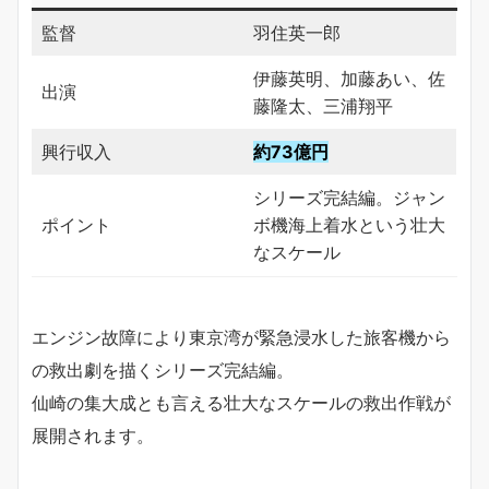
監督
羽住英一郎
伊藤英明、加藤あい、佐
出演
藤隆太、三浦翔平
興行収入
約73億円
シリーズ完結編。ジャン
ポイント
ボ機海上着水という壮大
なスケール
エンジン故障により東京湾が緊急浸水した旅客機から
の救出劇を描くシリーズ完結編。
仙崎の集大成とも言える壮大なスケールの救出作戦が
展開されます。