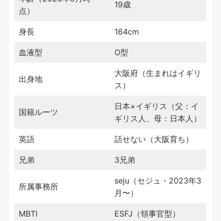
19歳
点）
身長
164cm
血液型
O型
大阪府（生まれはイギリ
出身地
ス）
日本×イギリス（父：イ
国籍ルーツ
ギリス人、母：日本人）
英語
話せない（大阪育ち）
兄弟
3兄弟
seju（セジュ・2023年3
所属事務所
月〜）
MBTI
ESFJ（領事官型）