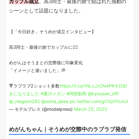
カップル成立
。高3同士・最後の旅で結ばれた感動の
シーンとして話題になりました。
【「今日好き」そうめが成立インタビュー】
高3同士・最後の旅でカップルに🧚‍♀️
めがんはそうまとの交際後に印象変化
「イメージと違いました」💭
🔻ラブラブ2ショット多数
https://t.co/1NLcJzCN4P
#今日好
きになりました
#夏川メガン
#阿部創馬
@kyousuki_offi
@_megann282
@soma_abee
pic.twitter.com/gCVp0YcxUI
— モデルプレス (@modelpress)
March 25, 2025
めがんちゃん｜そうめが交際中のラブラブ発信