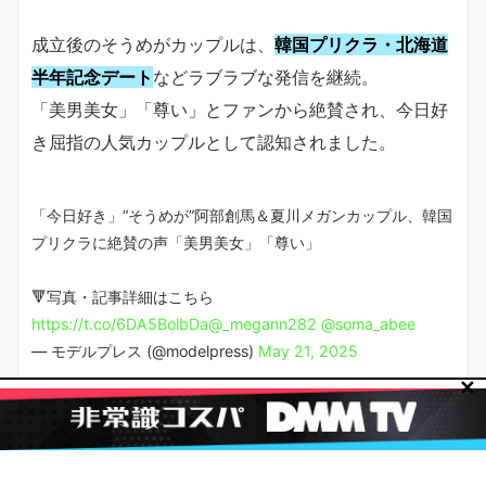
成立後のそうめがカップルは、
韓国プリクラ・北海道
半年記念デート
などラブラブな発信を継続。
「美男美女」「尊い」とファンから絶賛され、今日好
き屈指の人気カップルとして認知されました。
「今日好き」“そうめが”阿部創馬＆夏川メガンカップル、韓国
プリクラに絶賛の声「美男美女」「尊い」
🔻写真・記事詳細はこちら
https://t.co/6DA5BolbDa
@_megann282
@soma_abee
— モデルプレス (@modelpress)
May 21, 2025
✕
めがんちゃん｜そうめが半年記念デート in 北海
道