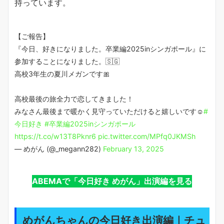
持っています。
【ご報告】
『今日、好きになりました。卒業編2025inシンガポール』に
参加することになりました。🇸🇬
高校3年生の夏川メガンです🎀
高校最後の旅全力で恋してきました！
みなさん最後まで暖かく見守っていただけると嬉しいです☺️
#
今日好き
#卒業編2025inシンガポール
https://t.co/w13T8Pknr6
pic.twitter.com/MPfq0JKMSh
— めがん (@_megann282)
February 13, 2025
ABEMAで「今日好き めがん」出演編を見る
めがんちゃんの今日好き出演編｜チュ