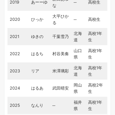
2019
あーーゆ
─
高校生
な
大平ひか
2020
ひっか
─
高校生
る
北海
高校1年
2021
ゆきの
千葉雪乃
道
生
山口
高校1年
2022
はるち
村谷美奏
県
生
北海
高校1年
2023
リア
米澤璃彩
道
生
岡山
高校2年
2024
はるあ
武田晴安
県
生
福井
高校1年
2025
なんり
─
県
生