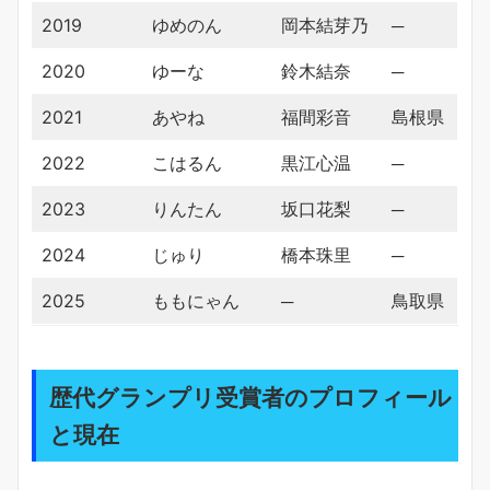
2019
ゆめのん
岡本結芽乃
─
2020
ゆーな
鈴木結奈
─
2021
あやね
福間彩音
島根県
2022
こはるん
黒江心温
─
2023
りんたん
坂口花梨
─
2024
じゅり
橋本珠里
─
2025
ももにゃん
─
鳥取県
歴代グランプリ受賞者のプロフィール
と現在