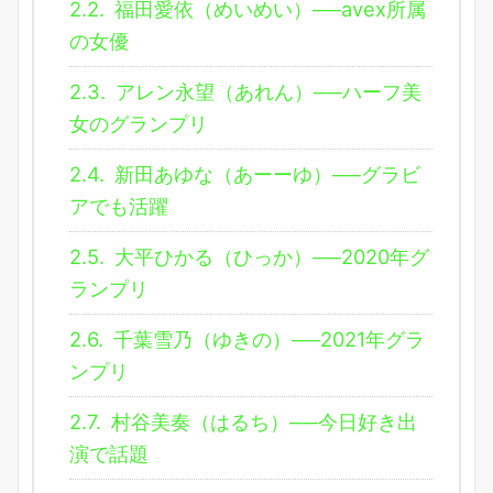
2.2.
福田愛依（めいめい）──avex所属
の女優
2.3.
アレン永望（あれん）──ハーフ美
女のグランプリ
2.4.
新田あゆな（あーーゆ）──グラビ
アでも活躍
2.5.
大平ひかる（ひっか）──2020年グ
ランプリ
2.6.
千葉雪乃（ゆきの）──2021年グラ
ンプリ
2.7.
村谷美奏（はるち）──今日好き出
演で話題