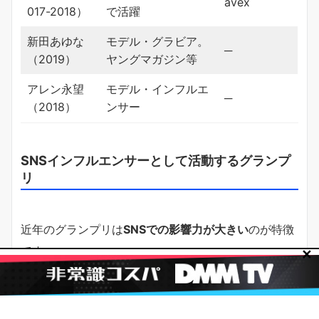
avex
017-2018）
で活躍
新田あゆな
モデル・グラビア。
─
（2019）
ヤングマガジン等
アレン永望
モデル・インフルエ
─
（2018）
ンサー
SNSインフルエンサーとして活動するグランプ
リ
近年のグランプリは
SNSでの影響力が大きい
のが特徴
です。
✕
Instagram・TikTokでのフォロワー数が多く、インフ
ルエンサーとして活動するケースが増えています。