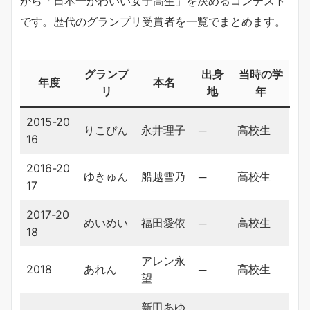
から「日本一かわいい女子高生」を決めるコンテスト
です。歴代のグランプリ受賞者を一覧でまとめます。
グランプ
出身
当時の学
年度
本名
リ
地
年
2015-20
りこぴん
永井理子
─
高校生
16
2016-20
ゆきゅん
船越雪乃
─
高校生
17
2017-20
めいめい
福田愛依
─
高校生
18
アレン永
2018
あれん
─
高校生
望
新田あゆ