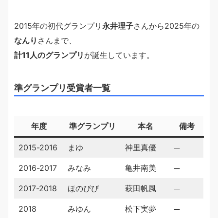
2015年の初代グランプリ
永井理子
さんから2025年の
なんり
さんまで、
計11人のグランプリ
が誕生しています。
準グランプリ受賞者一覧
年度
準グランプリ
本名
備考
2015-2016
まゆ
神里真優
─
2016-2017
みなみ
亀井南美
─
2017-2018
ほのぴぴ
萩田帆風
─
2018
みゆん
松下実夢
─