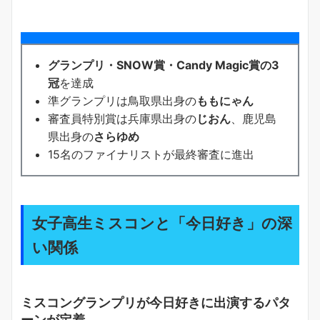
グランプリ・SNOW賞・Candy Magic賞の3
冠
を達成
準グランプリは鳥取県出身の
ももにゃん
審査員特別賞は兵庫県出身の
じおん
、鹿児島
県出身の
さらゆめ
15名のファイナリストが最終審査に進出
女子高生ミスコンと「今日好き」の深
い関係
ミスコングランプリが今日好きに出演するパタ
ーンが定着