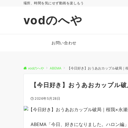
場所、時間を気にせず動画を楽しもう
vodのへや
お問い合わせ
vodのへや
ABEMA
【今日好き】おうあおカップル破局｜
【今日好き】おうあおカップル破
2026年5月28日
ABEMA「今日、好きになりました。ハロン編」最