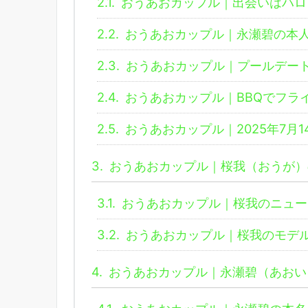
2.1.
おうあおカップル｜出会いはハロン
2.2.
おうあおカップル｜永瀬碧の本
2.3.
おうあおカップル｜プールデー
2.4.
おうあおカップル｜BBQでフラ
2.5.
おうあおカップル｜2025年7月
3.
おうあおカップル｜桜我（おうが）
3.1.
おうあおカップル｜桜我のニュー
3.2.
おうあおカップル｜桜我のモデ
4.
おうあおカップル｜永瀬碧（あおい