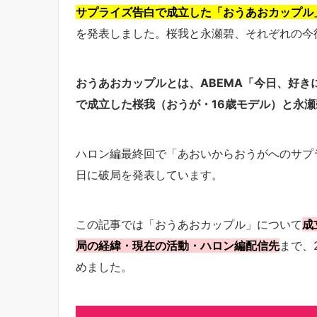
サプライズ告白で成立した「おうあおカップル
を発表しました。桜我と永瀬碧、それぞれの今
おうあおカップルとは、ABEMA「今日、好き
で成立した桜我（おうが・16歳モデル）と永瀬碧（
ハロン編最終回で「あおいからおうがへのサプラ
日に破局を発表しています。
この記事では「おうあおカップル」について
成
局の経緯・現在の活動・ハロン編配信先
まで、
めました。