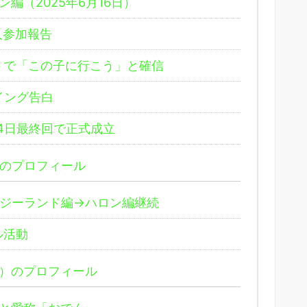
編（2025年6月16日）
人参加報告
トで「この子に行こう」と確信
イング告白
14日最終回で正式成立
のプロフィール
ジーランド編→ハロン編継続
ル活動
）のプロフィール