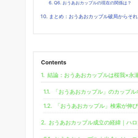
Q6. おうあおカップルの現在の関係は？
まとめ：おうあおカップル破局からそれ
Contents
1.
結論：おうあおカップルは桜我×永瀬碧
1.1.
「おうあおカップル」のカップル
1.2.
「おうあおカップル」検索が伸び
2.
おうあおカップル成立の経緯｜ハロ