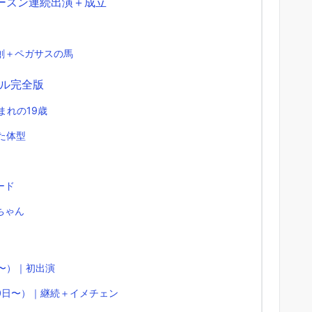
ーズン連続出演＋成立
創＋ペガサスの馬
ル完全版
まれの19歳
た体型
ード
ちゃん
日〜）｜初出演
10日〜）｜継続＋イメチェン