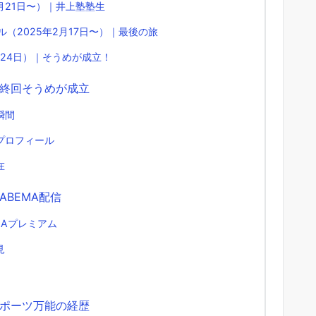
0月21日〜）｜井上塾塾生
ール（2025年2月17日〜）｜最後の旅
月24日）｜そうめが成立！
終回そうめが成立
瞬間
プロフィール
在
BEMA配信
MAプレミアム
見
ポーツ万能の経歴