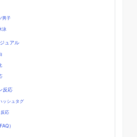
ツ男子
水泳
ジュアル
由
化
応
ン反応
ハッシュタグ
ン反応
AQ）