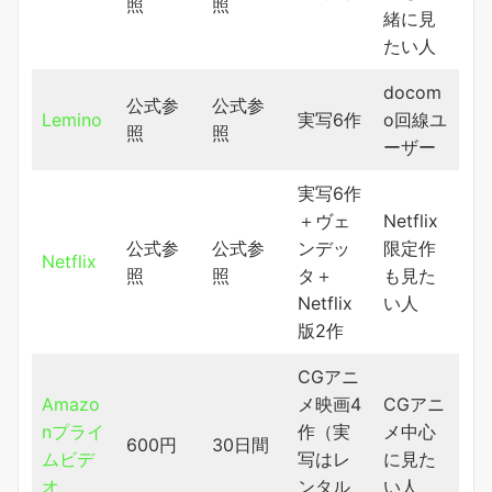
照
照
緒に見
たい人
docom
公式参
公式参
Lemino
実写6作
o回線ユ
照
照
ーザー
実写6作
＋ヴェ
Netflix
公式参
公式参
ンデッ
限定作
Netflix
照
照
タ＋
も見た
Netflix
い人
版2作
CGアニ
Amazo
メ映画4
CGアニ
nプライ
作（実
メ中心
600円
30日間
ムビデ
写はレ
に見た
オ
ンタル
い人