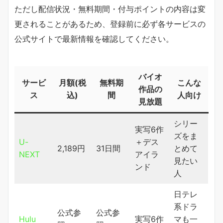
ただし配信状況・無料期間・付与ポイントの内容は変
更されることがあるため、登録前に必ず各サービスの
公式サイトで最新情報を確認してください。
バイオ
サービ
月額(税
無料期
こんな
作品の
ス
込)
間
人向け
見放題
シリー
実写6作
ズをま
U-
＋デス
2,189円
31日間
とめて
NEXT
アイラ
見たい
ンド
人
日テレ
系ドラ
公式参
公式参
Hulu
実写6作
マも一