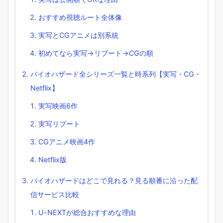
おすすめ視聴ルート全体像
実写とCGアニメは別系統
初めてなら実写→リブート→CGの順
バイオハザード全シリーズ一覧と時系列【実写・CG・
Netflix】
実写映画6作
実写リブート
CGアニメ映画4作
Netflix版
バイオハザードはどこで見れる？見る順番に沿った配
信サービス比較
U-NEXTが総合おすすめな理由