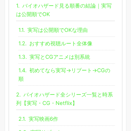
1.
バイオハザード見る順番の結論｜実写
は公開順でOK
1.1.
実写は公開順でOKな理由
1.2.
おすすめ視聴ルート全体像
1.3.
実写とCGアニメは別系統
1.4.
初めてなら実写→リブート→CGの
順
2.
バイオハザード全シリーズ一覧と時系
列【実写・CG・Netflix】
2.1.
実写映画6作