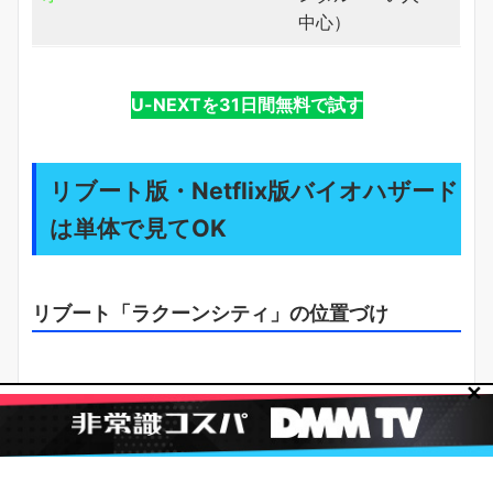
中心）
U-NEXTを31日間無料で試す
リブート版・Netflix版バイオハザード
は単体で見てOK
リブート「ラクーンシティ」の位置づけ
✕
「バイオハザード：ウェルカム・トゥ・ラクーンシテ
ィ」はアリス主演の実写6作とは独立した作品で、ゲ
ーム1・2作目のストーリーを原作キャラクターの視点
で描いています。