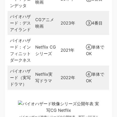
映画
ンデッタ
バイオハザ
CGアニメ
ード：デス
2023年
③4番目
映画
アイランド
バイオハザ
ード：イン
Netflix CG
④単体で
2021年
フィニット
シリーズ
OK
ダークネス
バイオハザ
Netflix実
④単体で
ード（実写
2022年
写ドラマ
OK
ドラマ）
バイオハザード映像シリーズの公開年表。実写・CGアニ