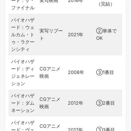
ード：ザ・
実写映画
2016年
（完結）
ファイナル
バイオハザ
ード：ウェ
実写リブー
②単体で
ルカム・ト
2021年
ト
OK
ゥ・ラクー
ンシティ
バイオハザ
ード：ディ
CGアニメ
2008年
③1番目
ジェネレー
映画
ション
バイオハザ
CGアニメ
ード：ダム
2012年
③2番目
映画
ネーション
バイオハザ
CGアニメ
ード：ヴェ
2017年
③3番目