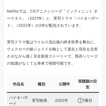
Netflixでは、CGアニメシリーズ「インフィニット ダ
ークネス」（2021年）と、実写ドラマ「バイオハザー
ド」（2022年）の2作が配信されています。
実写ドラマ版はウイルス流出後の終末世界を舞台に、
ウェスカーの娘ジェイドを軸として過去と現在を交差
させながら描く完全新規ストーリーで、既存シリーズ
の知識がなくても単体で視聴可能です。
視聴順の目
作品名
種別
公開年
安
バイオハザ
実写映画
2002年
①1番目
ード