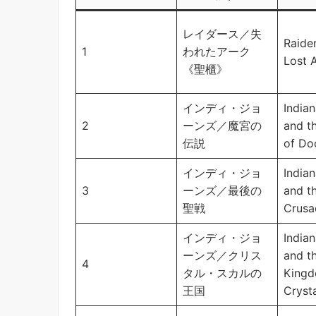
レイダース／失
Raider
1
われたアーク
Lost 
《聖櫃》
インディ・ジョ
India
2
ーンズ／魔宮の
and t
伝説
of D
インディ・ジョ
India
3
ーンズ／最後の
and t
聖戦
Crusa
インディ・ジョ
India
ーンズ／クリス
and t
4
タル・スカルの
Kingd
王国
Crysta