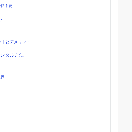
一切不要
？
ト
ットとデメリット
レンタル方法
択肢