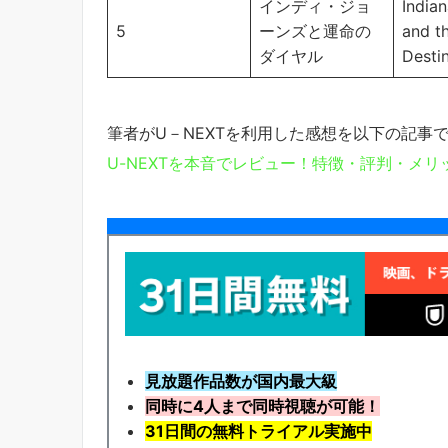
インディ・ジョ
India
5
ーンズと運命の
and th
ダイヤル
Desti
筆者がU－NEXTを利用した感想を以下の記事
U-NEXTを本音でレビュー！特徴・評判・メ
見放題作品数が国内最大級
同時に4人まで同時視聴が可能！
31日間の無料トライアル実施中