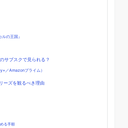
カルの王国』
』
のサブスクで見られる？
y+／Amazonプライム）
シリーズを観るべき理由
始める手順