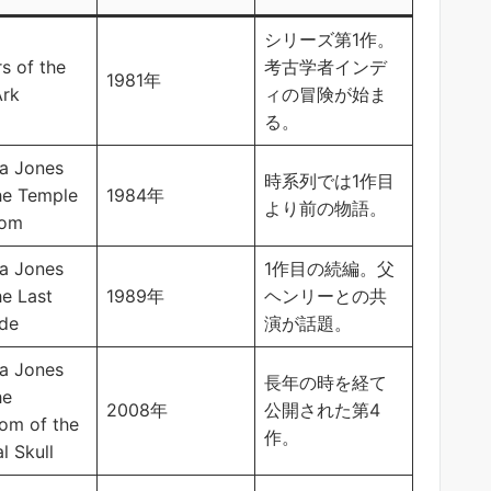
シリーズ第1作。
s of the
考古学者インデ
1981年
Ark
ィの冒険が始ま
る。
na Jones
時系列では1作目
he Temple
1984年
より前の物語。
oom
na Jones
1作目の続編。父
he Last
1989年
ヘンリーとの共
de
演が話題。
na Jones
長年の時を経て
he
2008年
公開された第4
om of the
作。
l Skull