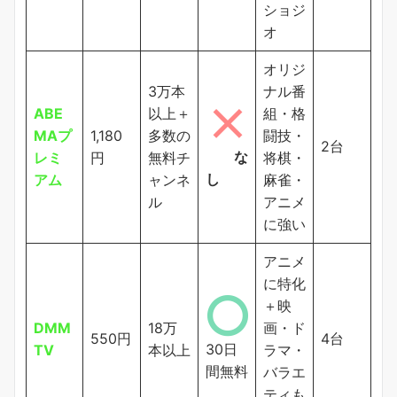
ショジ
オ
オリジ
3万本
ナル番
ABE
以上＋
組・格
MAプ
1,180
多数の
闘技・
2台
な
レミ
円
無料チ
将棋・
し
アム
ャンネ
麻雀・
ル
アニメ
に強い
アニメ
に特化
＋映
DMM
18万
画・ド
550円
4台
30日
TV
本以上
ラマ・
間無料
バラエ
ティも