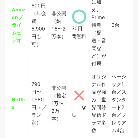
に加
600円
Amaz
え、
（年会
非公開
onプ
Prime
費
（約
ライ
特典
3台
30日
5,900
1.5〜2
ムビ
（配
間無料
円も
万本）
デオ
送・音
可）
楽な
ど）が
付属
オリジ
ベーシ
790
ナル作
ック1
非公開
円〜
品が強
台／ス
（推定
Netfli
1,980
み。世
タンダ
1万〜
な
x
円（プ
界同時
ード2
2万
し
ラン
配信ド
台／プ
本）
別）
ラマ多
レミア
数
ム4台