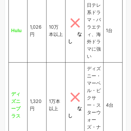
日テレ
系ドラ
マ・バ
1,026
10万
ラエテ
Hulu
1台
な
円
本以上
ィ、海
し
外ドラ
マに強
い
ディズ
ニー・
マーベ
ル・ピ
ディ
クサ
ズニ
1,320
1万本
ー・ス
4台
な
ープ
円
以上
ターウ
し
ラス
ォー
ズ・ナ