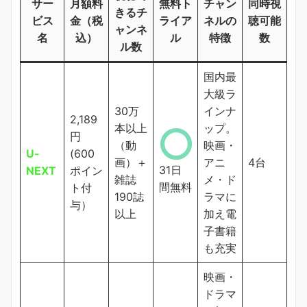
サー
月額料
無料ト
チャン
同時視
きるチ
ビス
金（税
ライア
ネルの
聴可能
ャンネ
名
込）
ル
特徴
数
ル数
国内最
大級ラ
30万
インナ
2,189
本以上
ップ。
円
（動
映画・
U-
(600
画）＋
アニ
4台
31日
NEXT
ポイン
雑誌
メ・ド
間無料
ト付
190誌
ラマに
与）
以上
加え電
子書籍
も充実
映画・
ドラマ