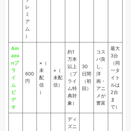
レ
ミ
ア
ム
）
Am
最大
約1
コス
azo
3台
万本
パ良
nプ
×（
（同
以上
30
し、
ラ
未
×（
一タ
600
（プ
日間
洋
イ
配
未配
イト
円
ライ
（初
画・
ム
信
信）
ルは
ム特
回）
アニ
ビ
）
2台
典対
メが
デ
ま
象）
豊富
オ
で）
ディ
ズニ