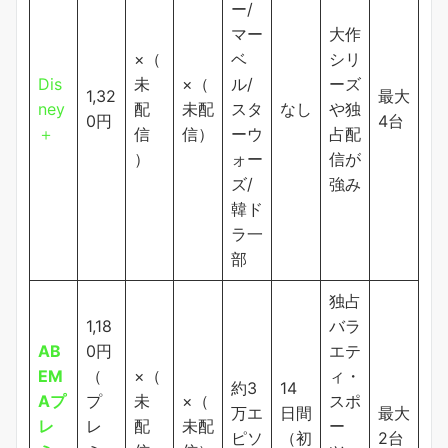
ー/
マー
大作
×（
ベ
シリ
Dis
未
×（
ル/
ーズ
1,32
最大
ney
配
未配
スタ
なし
や独
0円
4台
＋
信
信）
ーウ
占配
）
ォー
信が
ズ/
強み
韓ド
ラ一
部
独占
1,18
バラ
AB
0円
エテ
EM
（
×（
ィ・
約3
14
Aプ
プ
未
×（
スポ
万エ
日間
最大
レ
レ
配
未配
ー
ピソ
（初
2台