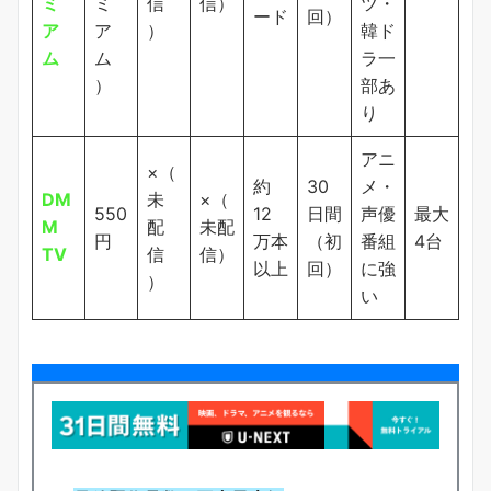
ミ
ミ
信
信）
ツ・
ード
回）
ア
ア
）
韓ド
ム
ム
ラ一
）
部あ
り
アニ
×（
約
30
メ・
DM
未
×（
550
12
日間
声優
最大
M
配
未配
円
万本
（初
番組
4台
TV
信
信）
以上
回）
に強
）
い