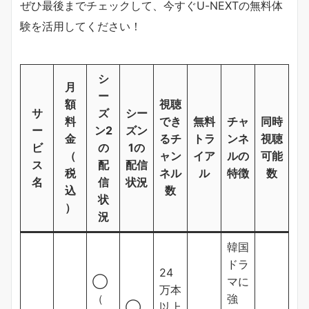
ぜひ最後までチェックして、今すぐU-NEXTの無料体
験を活用してください！
シ
月
ー
額
視聴
サ
ズ
シー
料
でき
無料
チャ
同時
ー
ン2
ズン
金
るチ
トラ
ンネ
視聴
ビ
の
1の
（
ャン
イア
ルの
可能
ス
配
配信
税
ネル
ル
特徴
数
名
信
状況
込
数
状
）
況
韓国
ドラ
24
◯
マに
万本
（
強
◯
以上