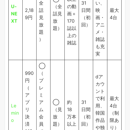
全
31
い、
U-
（全
の動
2,18
話
日間
映
最大
NE
話見
画＋
9円
見
（初
画・
4台
XT
放
170
放
回）
アニ
題）
誌以
題
メ・
上の
）
雑誌
雑誌
も充
実
◯
990
（
dア
円
プ
カウ
（
レ
ント
ア
ミ
で利
最大
プ
ア
◯
約
31
Le
用、
4台
リ
ム
（見
18
日間
min
韓国
（制
決
会
放
万本
（初
o
作品
限あ
済
員
題）
以上
回）
や独
り）