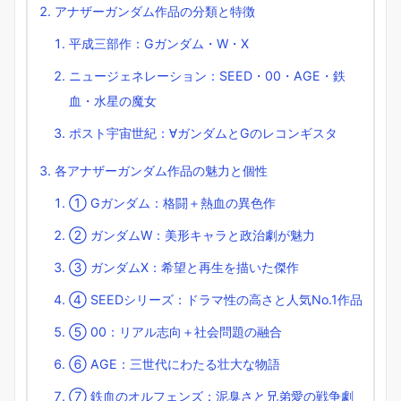
アナザーガンダム作品の分類と特徴
平成三部作：Gガンダム・W・X
ニュージェネレーション：SEED・00・AGE・鉄
血・水星の魔女
ポスト宇宙世紀：∀ガンダムとGのレコンギスタ
各アナザーガンダム作品の魅力と個性
① Gガンダム：格闘＋熱血の異色作
② ガンダムW：美形キャラと政治劇が魅力
③ ガンダムX：希望と再生を描いた傑作
④ SEEDシリーズ：ドラマ性の高さと人気No.1作品
⑤ 00：リアル志向＋社会問題の融合
⑥ AGE：三世代にわたる壮大な物語
⑦ 鉄血のオルフェンズ：泥臭さと兄弟愛の戦争劇