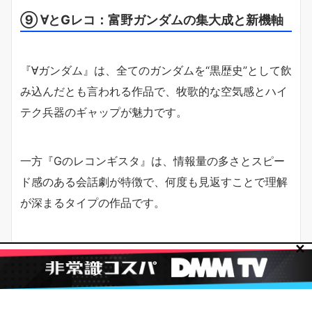
⑨ ∀とGレコ：富野ガンダムの集大成と新機軸
『∀ガンダム』は、全てのガンダムを“黒歴史”として飲
み込んだとも言われる作品で、牧歌的な空気感とハイ
テク兵器のギャップが魅力です。
一方『Gのレコンギスタ』は、情報量の多さとスピー
ド感のある会話劇が特徴で、何度も見返すことで理解
が深まるタイプの作品です。
✕
どちらも富野由悠季監督のカラーが強く、「ガンダム
とは何か？」を別の角度から問い直すような内容にな
っています。