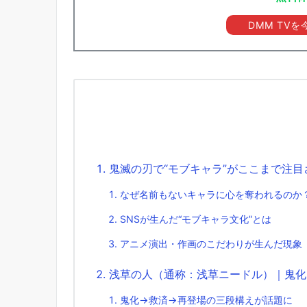
DMM TV
鬼滅の刃で“モブキャラ”がここまで注目
なぜ名前もないキャラに心を奪われるのか
SNSが生んだ“モブキャラ文化”とは
アニメ演出・作画のこだわりが生んだ現象
浅草の人（通称：浅草ニードル）｜鬼化
鬼化→救済→再登場の三段構えが話題に