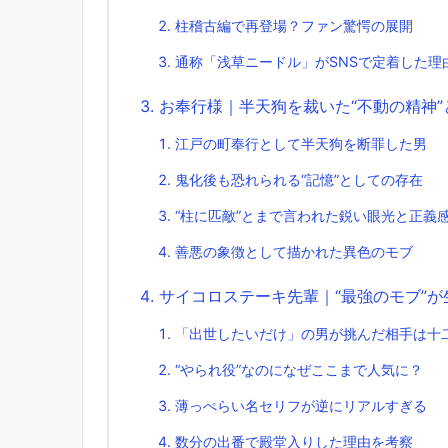
柱稽古編で再登場？ファン驚愕の展開
通称「浅草ニードル」がSNSで定着した理
お奉行様｜半天狗を裁いた“不動の精神”
江戸の町奉行として半天狗を断罪した男
鬼化後も恐れられる“記憶”としての存在
“柱に匹敵”とまで言われた鋭い眼光と正義
善悪の象徴として描かれた異色のモブ
サイコロステーキ先輩｜“最強のモブ”が
「出世したいだけ」の男が挑んだ相手は十
“やられ役”なのになぜここまで人気に？
薄っぺらい名セリフが逆にリアルすぎる
数分の出番で殿堂入りした理由を考察