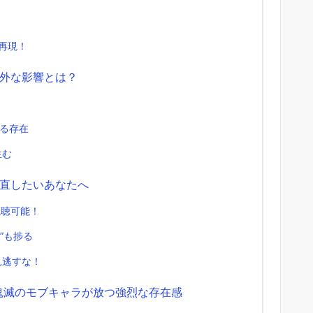
全再現！
外な影響とは？
する存在
生む
直したいあなたへ
視聴可能！
”も捗る
見逃すな！
鬼滅のモブキャラが放つ強烈な存在感