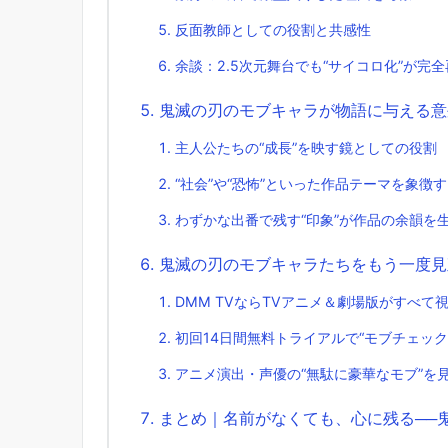
反面教師としての役割と共感性
余談：2.5次元舞台でも“サイコロ化”が完
鬼滅の刃のモブキャラが物語に与える意
主人公たちの“成長”を映す鏡としての役割
“社会”や“恐怖”といった作品テーマを象徴
わずかな出番で残す“印象”が作品の余韻を
鬼滅の刃のモブキャラたちをもう一度見
DMM TVならTVアニメ＆劇場版がすべて
初回14日間無料トライアルで“モブチェック
アニメ演出・声優の“無駄に豪華なモブ”を
まとめ｜名前がなくても、心に残る──