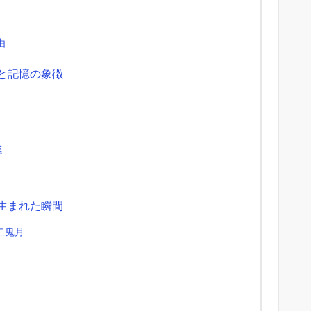
由
と記憶の象徴
感
生まれた瞬間
二鬼月