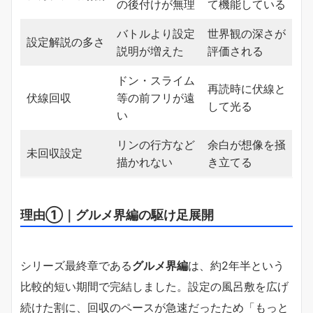
の後付けが無理
て機能している
バトルより設定
世界観の深さが
設定解説の多さ
説明が増えた
評価される
ドン・スライム
再読時に伏線と
伏線回収
等の前フリが遠
して光る
い
リンの行方など
余白が想像を掻
未回収設定
描かれない
き立てる
理由①｜グルメ界編の駆け足展開
シリーズ最終章である
グルメ界編
は、約2年半という
比較的短い期間で完結しました。設定の風呂敷を広げ
続けた割に、回収のペースが急速だったため「もっと