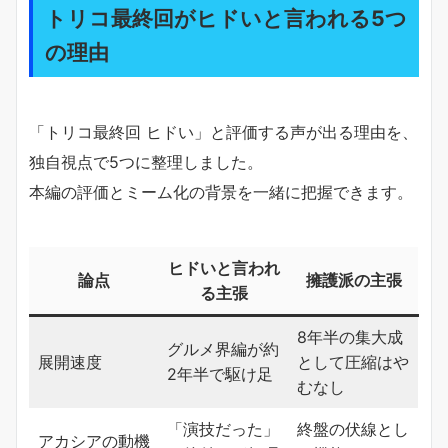
トリコ最終回がヒドいと言われる5つ
の理由
「トリコ最終回 ヒドい」と評価する声が出る理由を、
独自視点で5つに整理しました。
本編の評価とミーム化の背景を一緒に把握できます。
ヒドいと言われ
論点
擁護派の主張
る主張
8年半の集大成
グルメ界編が約
展開速度
として圧縮はや
2年半で駆け足
むなし
「演技だった」
終盤の伏線とし
アカシアの動機