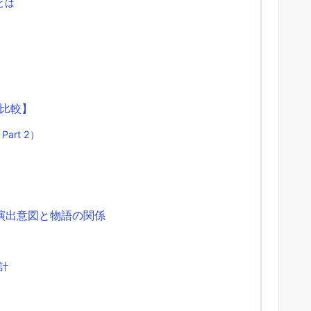
とは
比較】
art 2）
演出意図と物語の関係
計