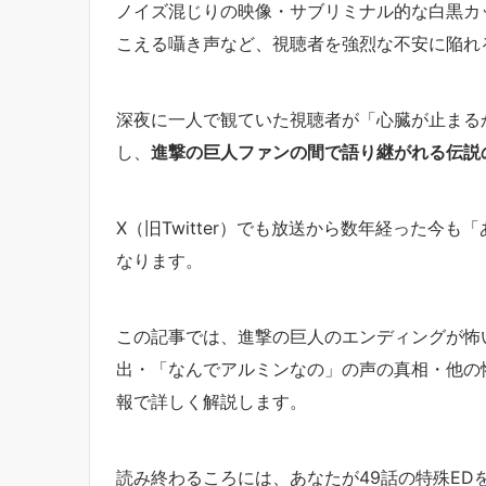
ノイズ混じりの映像・サブリミナル的な白黒カ
こえる囁き声など、視聴者を強烈な不安に陥れ
深夜に一人で観ていた視聴者が「心臓が止まる
し、
進撃の巨人ファンの間で語り継がれる伝説
X（旧Twitter）でも放送から数年経った今
なります。
この記事では、進撃の巨人のエンディングが怖い
出・「なんでアルミンなの」の声の真相・他の怖
報で詳しく解説します。
読み終わるころには、あなたが49話の特殊ED