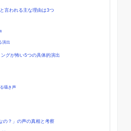
と言われる主な理由は3つ
声
る演出
ィングが怖い5つの具体的演出
る囁き声
ンなの？」の声の真相と考察