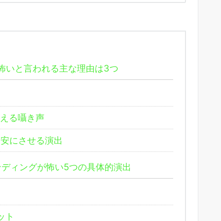
怖いと言われる主な理由は3つ
える囁き声
安にさせる演出
ンディングが怖い5つの具体的演出
ット