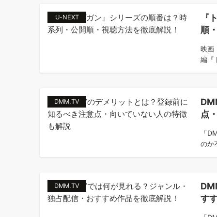
『
U-NEXT
順
映画
編『ト
DM
DMM.TV
点
「D
のか不
DM
DMM.TV
す