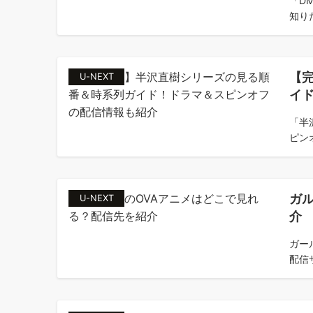
「D
知り
【
U-NEXT
イ
「半
ピン
ガ
U-NEXT
介
ガー
配信