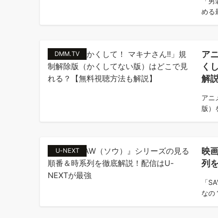
「男
める
アニ
DMM.TV
く
解
アニ
版）
映
U-NEXT
列を
「S
なの？