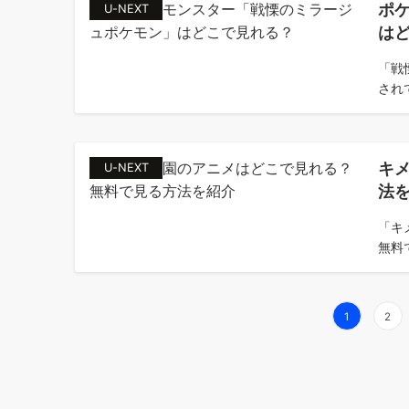
ポ
U-NEXT
は
「戦
され
キ
U-NEXT
法
「キ
無料
投
1
2
稿
の
ペ
ー