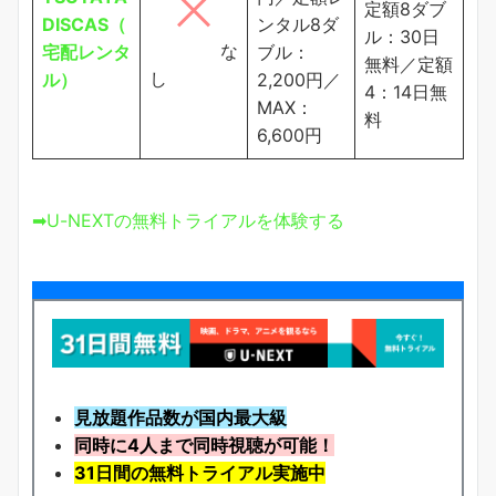
定額8ダブ
DISCAS（
ンタル8ダ
ル：30日
な
宅配レンタ
ブル：
無料／定額
し
ル）
2,200円／
4：14日無
MAX：
料
6,600円
➡U-NEXTの無料トライアルを体験する
見放題作品数が国内最大級
同時に4人まで同時視聴が可能！
31日間の無料トライアル実施中