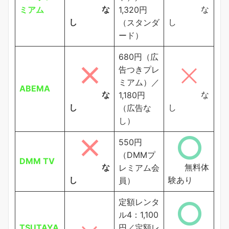
な
な
ミアム
1,320円
し
し
（スタンダ
ード）
680円（広
告つきプレ
ミアム）／
ABEMA
な
な
1,180円
し
し
（広告な
し）
550円
（DMMプ
DMM TV
な
無料体
レミアム会
し
験あり
員）
定額レンタ
ル4：1,100
TSUTAYA
円／定額レ