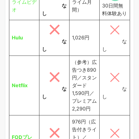
ライムビデ
ライム月
な
30日間無
オ
間）
し
料体験あり
Hulu
1,026円
な
な
し
し
（参考）広
告つき890
円／スタン
Netflix
ダード
な
な
1,590円／
し
し
プレミアム
2,290円
976円（広
告付きライ
FODプレ
ト）／