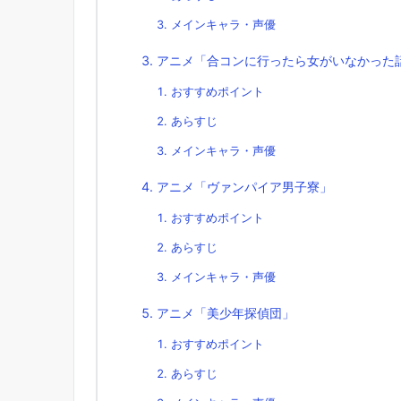
メインキャラ・声優
アニメ「合コンに行ったら女がいなかった
おすすめポイント
あらすじ
メインキャラ・声優
アニメ「ヴァンパイア男子寮」
おすすめポイント
あらすじ
メインキャラ・声優
アニメ「美少年探偵団」
おすすめポイント
あらすじ