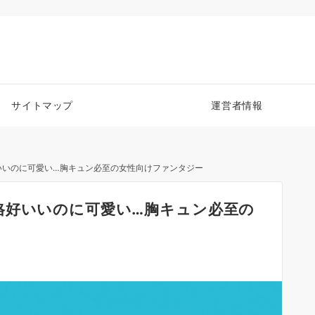
サイトマップ
運営者情報
いいのに可愛い…胸キュン必至の女性向けファンタジー
格好いいのに可愛い…胸キュン必至の