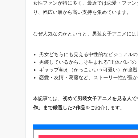
女性ファンが特に多く、最近では恋愛・ファン
り、幅広い層から高い支持を集めています。
なぜ人気なのかというと、男装女子アニメには
男女どちらにも見える中性的なビジュアルの
男装しているからこそ生まれる“正体バレ”の
ギャップ萌え（かっこいい→可愛い）が強烈
恋愛・友情・葛藤など、ストーリー性が豊か
本記事では、
初めて男装女子アニメを見る人で
作」まで厳選した7作品
をご紹介します。