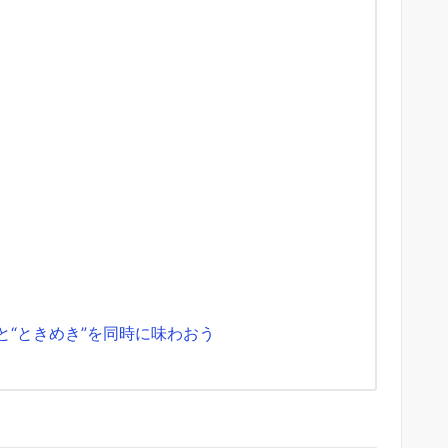
と“ときめき”を同時に味わおう