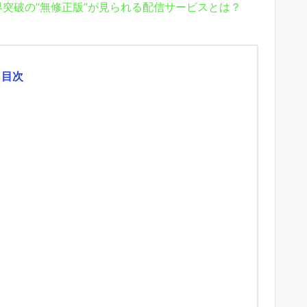
界突破の“無修正版”が見られる配信サービスとは？
目次