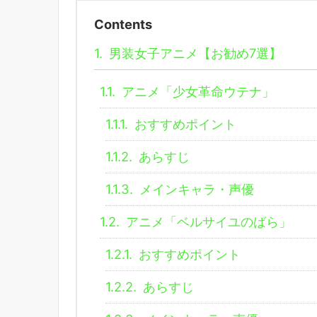
Contents
1.
男装女子アニメ【お勧め7選】
1.1.
アニメ「少女革命ウテナ」
1.1.1.
おすすめポイント
1.1.2.
あらすじ
1.1.3.
メインキャラ・声優
1.2.
アニメ「ベルサイユのばら」
1.2.1.
おすすめポイント
1.2.2.
あらすじ