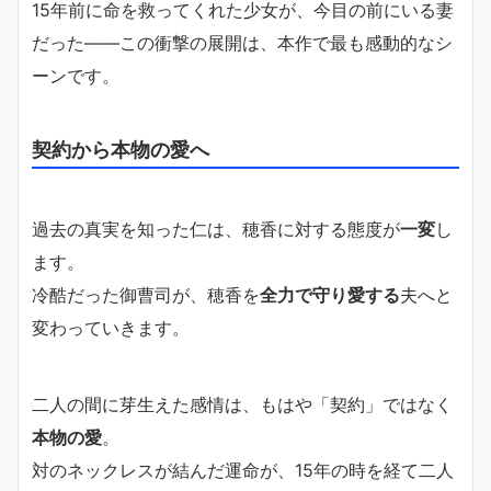
15年前に命を救ってくれた少女が、今目の前にいる妻
だった――この衝撃の展開は、本作で最も感動的なシ
ーンです。
契約から本物の愛へ
過去の真実を知った仁は、穂香に対する態度が
一変
し
ます。
冷酷だった御曹司が、穂香を
全力で守り愛する
夫へと
変わっていきます。
二人の間に芽生えた感情は、もはや「契約」ではなく
本物の愛
。
対のネックレスが結んだ運命が、15年の時を経て二人