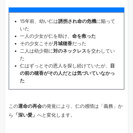
15年前、幼い仁は
誘拐され命の危機
に陥って
いた
一人の少女が仁を助け、
命を救った
その少女こそが
月城穂香
だった
二人は幼少期に
対のネックレス
を交わしてい
た
仁はずっとその恩人を探し続けていたが、
目
の前の穂香がその人だとは気づいていなかっ
た
この
運命の再会
の発覚により、仁の感情は「義務」か
ら
「深い愛」
へと変化します。