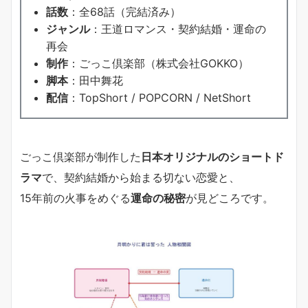
話数
：全68話（完結済み）
ジャンル
：王道ロマンス・契約結婚・運命の
再会
制作
：ごっこ倶楽部（株式会社GOKKO）
脚本
：田中舞花
配信
：TopShort / POPCORN / NetShort
ごっこ倶楽部が制作した
日本オリジナルのショートド
ラマ
で、契約結婚から始まる切ない恋愛と、
15年前の火事をめぐる
運命の秘密
が見どころです。