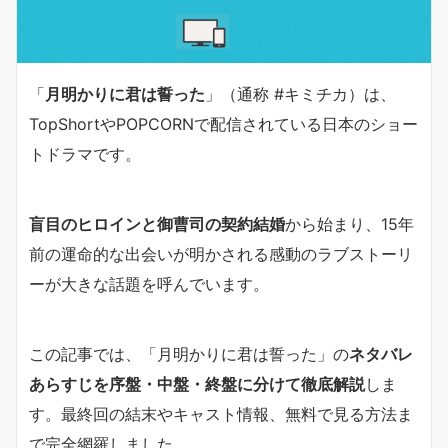
「
月明かりに君は誓った
」（通称 #キミチカ）は、
TopShortやPOPCORNで配信されている日本のショー
トドラマです。
盲目のヒロインと御曹司の契約結婚
から始まり、15年
前の運命的な出会いが明かされる感動のラブストーリ
ーが大きな話題を呼んでいます。
この記事では、「月明かりに君は誓った」の
ネタバレ
あらすじを序盤・中盤・終盤に分けて徹底解説
しま
す。最終回の結末やキャスト情報、無料で見る方法ま
で完全網羅しました。