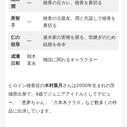
―
穂香の元カレ。穂香を裏切る
潤
美智
穂香の元親友。潤と共謀して穂香を
―
子
裏切る
仁の
速水家の実権を握る。世継ぎのため
―
祖母
結婚を命令
成瀬
朝木
物語に関わるキャラクター
日和
茉永
ヒロイン穂香役の
木村葉月
さんは2000年生まれの茨
城県出身で、4歳でジュニアアイドルとしてデビュ
ー。「悪夢ちゃん」「六本木クラス」など数多くの作
品に出演しています。