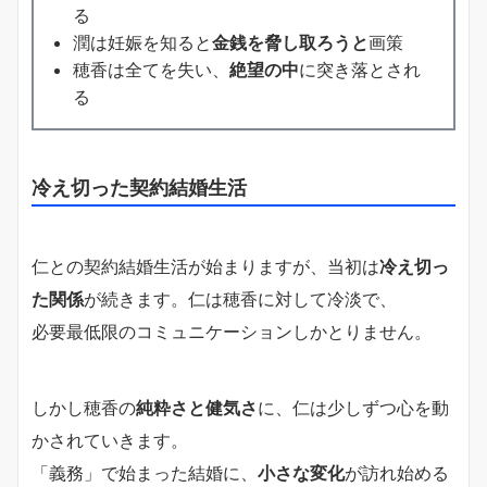
る
潤は妊娠を知ると
金銭を脅し取ろうと
画策
穂香は全てを失い、
絶望の中
に突き落とされ
る
冷え切った契約結婚生活
仁との契約結婚生活が始まりますが、当初は
冷え切っ
た関係
が続きます。仁は穂香に対して冷淡で、
必要最低限のコミュニケーションしかとりません。
しかし穂香の
純粋さと健気さ
に、仁は少しずつ心を動
かされていきます。
「義務」で始まった結婚に、
小さな変化
が訪れ始める