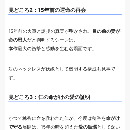
見どころ2：15年前の運命の再会
15年前の火事と誘拐の真実が明かされ、
目の前の妻が
命の恩人
だと判明するシーンは、
本作最大の衝撃と感動を生む名場面です。
対のネックレスが伏線として機能する構成も見事で
す。
見どころ3：仁の命がけの愛の証明
かつて穂香に命を救われた仁が、今度は穂香を
命がけ
で守る
展開は、15年の時を超えた
愛の循環
として深い