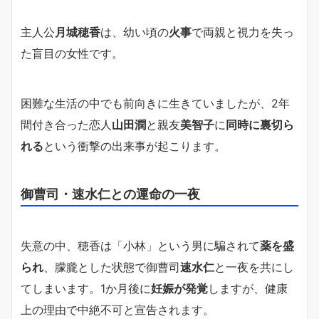
主人公
月城穂香
は、幼い頃の
火事
で両親と視力を失っ
た盲目の女性です。
困難な生活の中でも前向きに生きていましたが、2年
間付き合った恋人
山田潤
と親友
美智子
に
同時に裏切ら
れる
という衝撃の出来事が起こります。
御曹司・速水仁との運命の一夜
失意の中、穂香は「小林」という男に騙されて
薬を盛
られ
、朦朧とした状態で御曹司
速水仁
と一夜を共にし
てしまいます。1か月後に
妊娠が発覚
しますが、健康
上の理由で中絶不可と宣告されます。