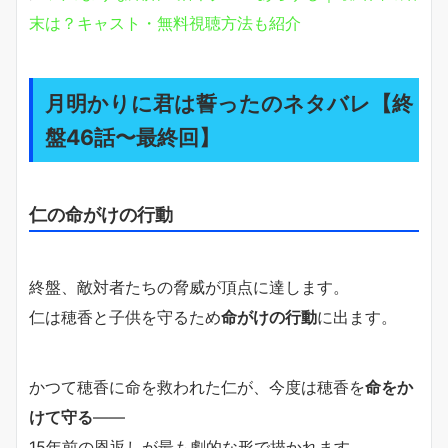
末は？キャスト・無料視聴方法も紹介
月明かりに君は誓ったのネタバレ【終
盤46話〜最終回】
仁の命がけの行動
終盤、敵対者たちの脅威が頂点に達します。
仁は穂香と子供を守るため
命がけの行動
に出ます。
かつて穂香に命を救われた仁が、今度は穂香を
命をか
けて守る
――
15年前の恩返しが最も劇的な形で描かれます。