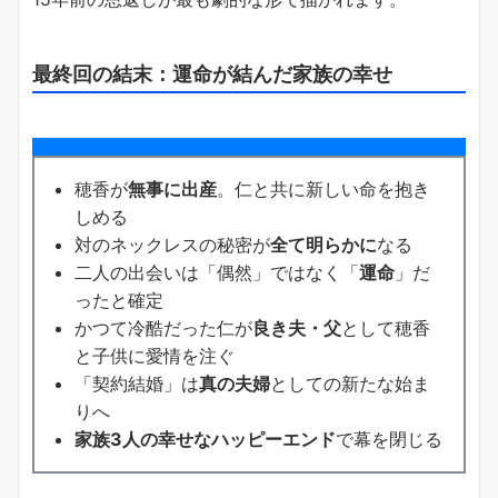
最終回の結末：運命が結んだ家族の幸せ
穂香が
無事に出産
。仁と共に新しい命を抱き
しめる
対のネックレスの秘密が
全て明らかに
なる
二人の出会いは「偶然」ではなく「
運命
」だ
ったと確定
かつて冷酷だった仁が
良き夫・父
として穂香
と子供に愛情を注ぐ
「契約結婚」は
真の夫婦
としての新たな始ま
りへ
家族3人の幸せなハッピーエンド
で幕を閉じる