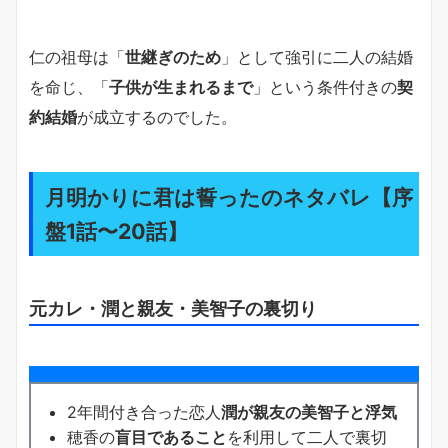
仁の祖母は「
世継ぎのため
」として強引に二人の結婚
を命じ、「
子供が生まれるまで
」という条件付きの
契
約結婚
が成立するのでした。
月明かりに君は誓ったのネタバレ【序
盤1話〜20話】
元カレ・潤と親友・美智子の裏切り
2年間付き合った恋人
潤が親友の美智子と浮気
穂香の
盲目であること
を利用して二人で裏切