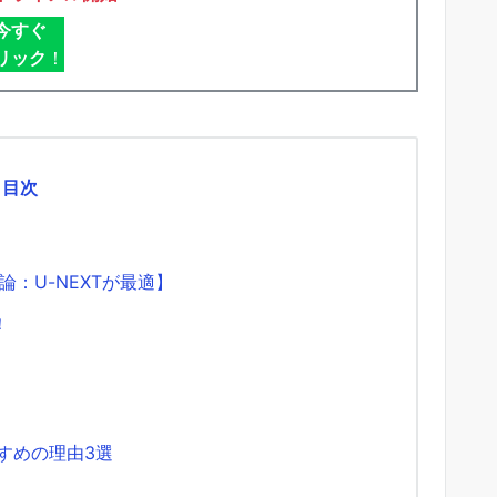
今すぐ
リック
！
目次
：U-NEXTが最適】
！
すすめの理由3選