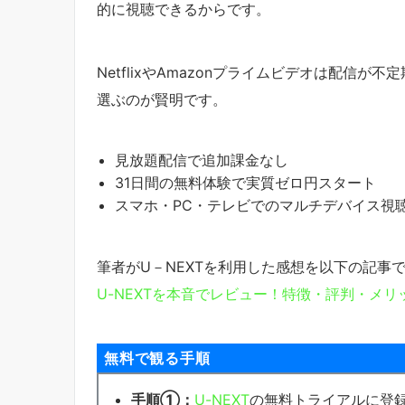
的に視聴できるからです。
NetflixやAmazonプライムビデオは配信
選ぶのが賢明です。
見放題配信で追加課金なし
31日間の無料体験で実質ゼロ円スタート
スマホ・PC・テレビでのマルチデバイス視
筆者がU－NEXTを利用した感想を以下の記事
U-NEXTを本音でレビュー！特徴・評判・メ
無料で観る手順
手順①：
U-NEXT
の無料トライアルに登録