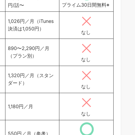
プライム30日間無料※
円/話〜
1,026円／月（iTunes
決済は1,050円）
なし
890〜2,290円／月
（プラン別）
なし
1,320円／月（スタン
ダード）
なし
1,180円／月
なし
550円／月（参考）