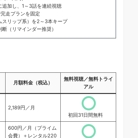
追加し、1～3話を連続視聴
で完走プランを固定
ムスリップ系）を2～3本キープ
判断（リマインダー推奨）
無料視聴／無料トライ
月額料金（税込）
アル
2,189円／月
初回31日間無料
600円／月（プライム
会費）＋レンタル220