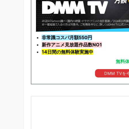
非常識コスパ月額550円
新作アニメ見放題
作品
数NO1
14日間の無料体験実施中
無料
DMM TV