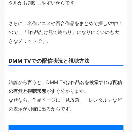
タルかも判断しやすいからです。
さらに、名作アニメや百合作品をまとめて探しやすい
ので、「1作品だけ見て終わり」になりにくいのも大
きなメリットです。
DMM TVでの配信状況と視聴方法
結論から言うと、DMM TVは作品名を検索すれば
配信
の有無と視聴形態
がすぐ分かります。
なぜなら、作品ページに「見放題」「レンタル」など
の表示が明確に出るからです。