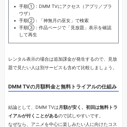
手順①：DMM TVにアクセス（アプリ／ブラ
ウザ）
手順②：「神無月の巫女」で検索
手順③：作品ページで「見放題」表示を確認
して再生
レンタル表示の場合は追加課金が発生するので、見放
題で見たい人は別サービスも含めて比較しましょう。
DMM TVの月額料金と無料トライアルの仕組み
結論として、DMM TVは
月額が安く、初回は無料トラ
イアルが付くことがある
ので試しやすいです。
なぜなら、アニメを中心に楽しみたい人に向けたコス