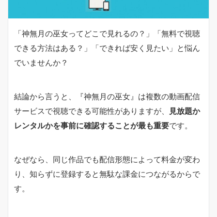
「神無月の巫女ってどこで見れるの？」「無料で視聴
できる方法はある？」「できれば安く見たい」と悩ん
でいませんか？
結論から言うと、『神無月の巫女』は複数の動画配信
サービスで視聴できる可能性がありますが、
見放題か
レンタルかを事前に確認することが最も重要
です。
なぜなら、同じ作品でも配信形態によって料金が変わ
り、知らずに登録すると無駄な課金につながるからで
す。