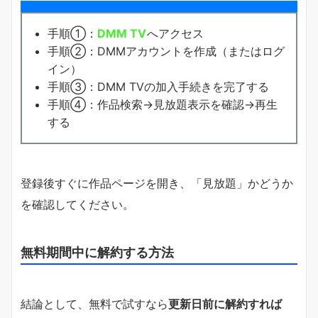
手順①：
DMM TV
へアクセス
手順②：DMMアカウントを作成（またはログ
イン）
手順③：DMM TVの加入手続きを完了する
手順④：作品検索→見放題表示を確認→再生
する
登録後すぐに作品ページを開き、「見放題」かどうか
を確認してください。
無料期間中に解約する方法
結論として、無料で試すなら
更新日前に解約すれば