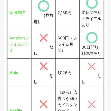
31日間無料
U-NEXT
2,189円
（見放
トライアル
題）
あり
Amazonプ
600円（プ
ライムビデ
ライム月
な
30日間無
オ
間）
し
料体験あり
Hulu
1,026円
な
な
し
し
（参考）広
告つき890
円／スタン
Netflix
ダード