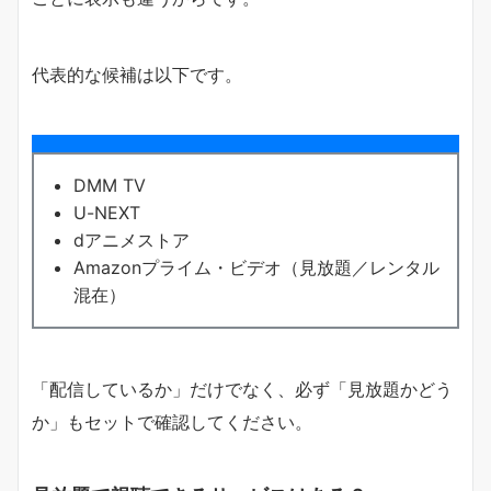
代表的な候補は以下です。
DMM TV
U-NEXT
dアニメストア
Amazonプライム・ビデオ（見放題／レンタル
混在）
「配信しているか」だけでなく、必ず「見放題かどう
か」もセットで確認してください。