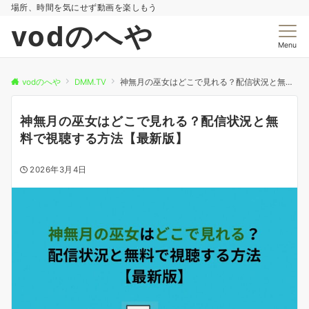
場所、時間を気にせず動画を楽しもう
vodのへや
Menu
vodのへや
DMM.TV
神無月の巫女はどこで見れる？配信状況と無料で視聴する方法【最新版】
神無月の巫女はどこで見れる？配信状況と無
料で視聴する方法【最新版】
2026年3月4日