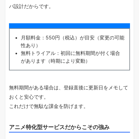
パ設計だからです。
月額料金：550円（税込）が目安（変更の可能
性あり）
無料トライアル：初回に無料期間が付く場合
があります（時期により変動）
無料期間がある場合は、登録直後に更新日をメモして
おくと安心です。
これだけで無駄な課金を防げます。
アニメ特化型サービスだからこその強み