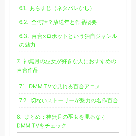
6.1.
あらすじ（ネタバレなし）
6.2.
全何話？放送年と作品概要
6.3.
百合×ロボットという独自ジャンル
の魅力
7.
神無月の巫女が好きな人におすすめの
百合作品
7.1.
DMM TVで見れる百合アニメ
7.2.
切ないストーリーが魅力の名作百合
8.
まとめ：神無月の巫女を見るなら
DMM TVをチェック