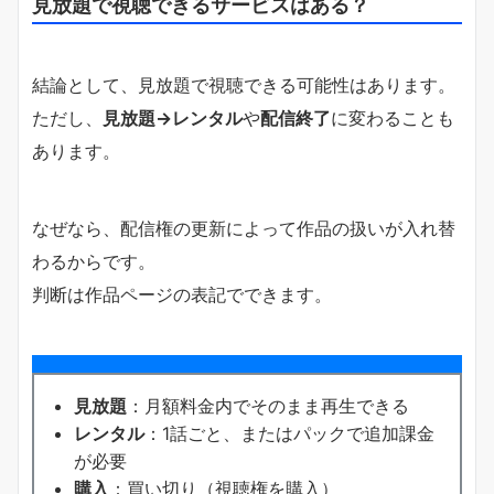
見放題で視聴できるサービスはある？
結論として、見放題で視聴できる可能性はあります。
ただし、
見放題→レンタル
や
配信終了
に変わることも
あります。
なぜなら、配信権の更新によって作品の扱いが入れ替
わるからです。
判断は作品ページの表記でできます。
見放題
：月額料金内でそのまま再生できる
レンタル
：1話ごと、またはパックで追加課金
が必要
購入
：買い切り（視聴権を購入）