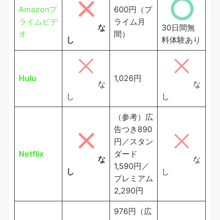
Amazonプ
600円（プ
ライムビデ
ライム月
な
30日間無
オ
間）
し
料体験あり
Hulu
1,026円
な
な
し
し
（参考）広
告つき890
円／スタン
Netflix
ダード
な
な
1,590円／
し
し
プレミアム
2,290円
976円（広