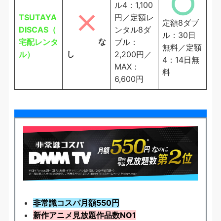
ル4：1,100
TSUTAYA
円／定額レ
定額8ダブ
DISCAS（
ンタル8ダ
ル：30日
な
宅配レンタ
ブル：
無料／定額
し
ル）
2,200円／
4：14日無
MAX：
料
6,600円
非常識コスパ月額550円
新作アニメ見放題
作品
数NO1