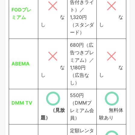
告付きライ
FODプレ
ト）／
な
な
ミアム
1,320円
し
し
（スタンダ
ード）
680円（広
告つきプレ
ミアム）／
ABEMA
な
な
1,180円
し
し
（広告な
し）
550円
DMM TV
（DMMプ
（見放
無料体
レミアム会
題）
験あり
員）
定額レンタ