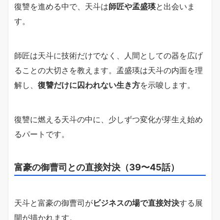
復讐を進める中で、天斗は
師匠や孟盛瑛
と出会いま
す。
師匠は天斗に技術だけでなく、人間としての器を広げ
ることの大切さを教えます。孟盛瑛は天斗の内面を理
解し、
復讐だけに囚われない生き方
を示唆します。
復讐に燃える天斗の中に、少しずつ変化が芽生え始め
るパートです。
富豪の御曹司との直接対決（39〜45話）
天斗と富豪の御曹司が
ビジネスの場で直接対決
する展
開が描かれます。