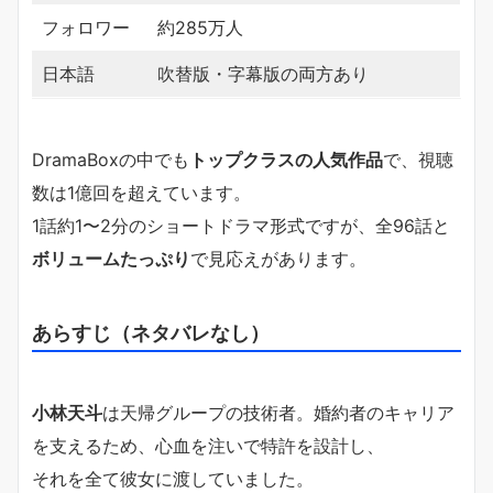
フォロワー
約285万人
日本語
吹替版・字幕版の両方あり
DramaBoxの中でも
トップクラスの人気作品
で、視聴
数は1億回を超えています。
1話約1〜2分のショートドラマ形式ですが、全96話と
ボリュームたっぷり
で見応えがあります。
あらすじ（ネタバレなし）
小林天斗
は天帰グループの技術者。婚約者のキャリア
を支えるため、心血を注いで特許を設計し、
それを全て彼女に渡していました。