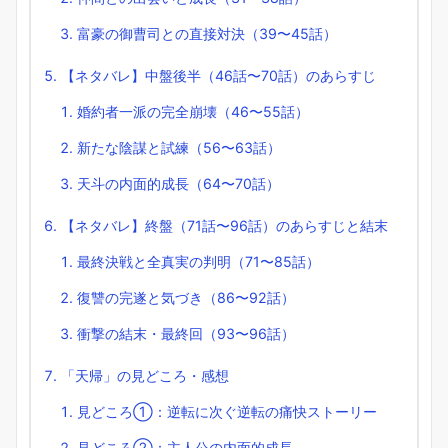
富豪の御曹司との直接対決（39〜45話）
【ネタバレ】中盤後半（46話〜70話）のあらすじ
婚約者一派の完全崩壊（46〜55話）
新たな陰謀と試練（56〜63話）
天斗の内面的成長（64〜70話）
【ネタバレ】終盤（71話〜96話）のあらすじと結末
最終決戦と全真実の判明（71〜85話）
復讐の完遂と気づき（86〜92話）
衝撃の結末・最終回（93〜96話）
「天帰」の見どころ・感想
見どころ①：逆転に次ぐ逆転の痛快ストーリー
見どころ②：主人公の内面的成長