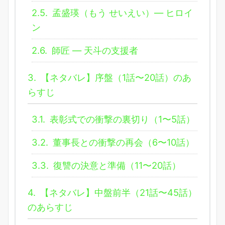
2.5.
孟盛瑛（もう せいえい）― ヒロイ
ン
2.6.
師匠 ― 天斗の支援者
3.
【ネタバレ】序盤（1話〜20話）のあ
らすじ
3.1.
表彰式での衝撃の裏切り（1〜5話）
3.2.
董事長との衝撃の再会（6〜10話）
3.3.
復讐の決意と準備（11〜20話）
4.
【ネタバレ】中盤前半（21話〜45話）
のあらすじ