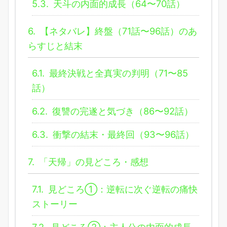
5.3.
天斗の内面的成長（64〜70話）
6.
【ネタバレ】終盤（71話〜96話）のあ
らすじと結末
6.1.
最終決戦と全真実の判明（71〜85
話）
6.2.
復讐の完遂と気づき（86〜92話）
6.3.
衝撃の結末・最終回（93〜96話）
7.
「天帰」の見どころ・感想
7.1.
見どころ①：逆転に次ぐ逆転の痛快
ストーリー