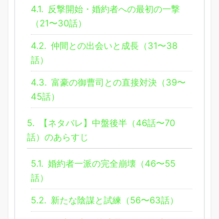
4.1.
反撃開始・婚約者への最初の一撃
（21〜30話）
4.2.
仲間との出会いと成長（31〜38
話）
4.3.
富豪の御曹司との直接対決（39〜
45話）
5.
【ネタバレ】中盤後半（46話〜70
話）のあらすじ
5.1.
婚約者一派の完全崩壊（46〜55
話）
5.2.
新たな陰謀と試練（56〜63話）