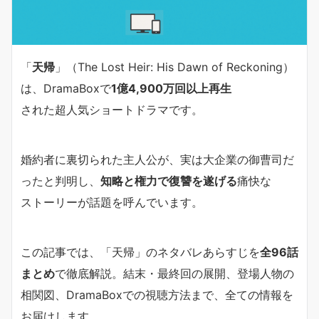
「
天帰
」（The Lost Heir: His Dawn of Reckoning）
は、DramaBoxで
1億4,900万回以上再生
された超人気ショートドラマです。
婚約者に裏切られた主人公が、実は大企業の御曹司だ
ったと判明し、
知略と権力で復讐を遂げる
痛快な
ストーリーが話題を呼んでいます。
この記事では、「天帰」のネタバレあらすじを
全96話
まとめ
で徹底解説。結末・最終回の展開、登場人物の
相関図、DramaBoxでの視聴方法まで、全ての情報を
お届けします。