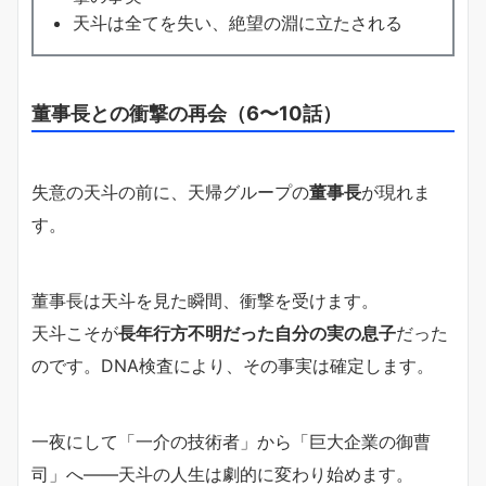
天斗は全てを失い、絶望の淵に立たされる
董事長との衝撃の再会（6〜10話）
失意の天斗の前に、天帰グループの
董事長
が現れま
す。
董事長は天斗を見た瞬間、衝撃を受けます。
天斗こそが
長年行方不明だった自分の実の息子
だった
のです。DNA検査により、その事実は確定します。
一夜にして「一介の技術者」から「巨大企業の御曹
司」へ――天斗の人生は劇的に変わり始めます。