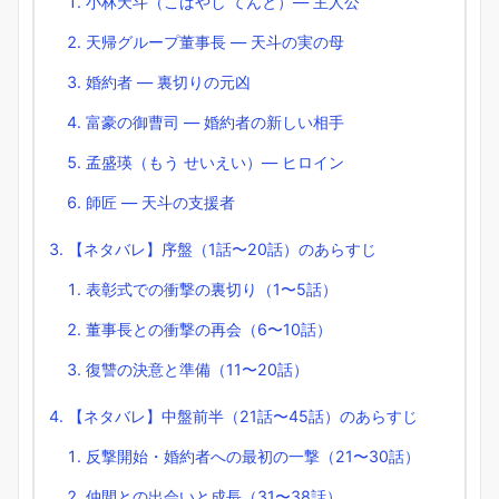
小林天斗（こばやし てんと）― 主人公
天帰グループ董事長 ― 天斗の実の母
婚約者 ― 裏切りの元凶
富豪の御曹司 ― 婚約者の新しい相手
孟盛瑛（もう せいえい）― ヒロイン
師匠 ― 天斗の支援者
【ネタバレ】序盤（1話〜20話）のあらすじ
表彰式での衝撃の裏切り（1〜5話）
董事長との衝撃の再会（6〜10話）
復讐の決意と準備（11〜20話）
【ネタバレ】中盤前半（21話〜45話）のあらすじ
反撃開始・婚約者への最初の一撃（21〜30話）
仲間との出会いと成長（31〜38話）