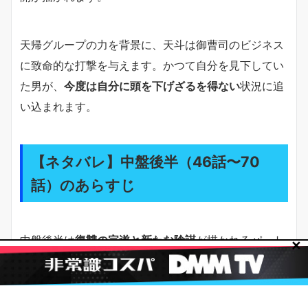
天帰グループの力を背景に、天斗は御曹司のビジネス
に致命的な打撃を与えます。かつて自分を見下してい
た男が、
今度は自分に頭を下げざるを得ない
状況に追
い込まれます。
【ネタバレ】中盤後半（46話〜70
話）のあらすじ
中盤後半は
復讐の完遂と新たな陰謀
が描かれるパート
✕
です。
婚約者一派の完全崩壊（46〜55話）