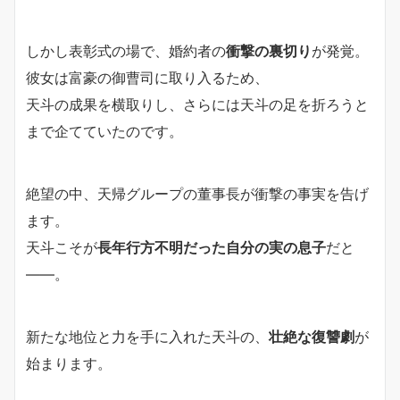
しかし表彰式の場で、婚約者の
衝撃の裏切り
が発覚。
彼女は富豪の御曹司に取り入るため、
天斗の成果を横取りし、さらには天斗の足を折ろうと
まで企てていたのです。
絶望の中、天帰グループの董事長が衝撃の事実を告げ
ます。
天斗こそが
長年行方不明だった自分の実の息子
だと
――。
新たな地位と力を手に入れた天斗の、
壮絶な復讐劇
が
始まります。