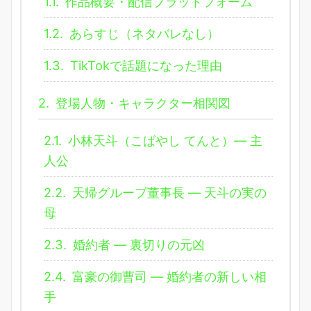
1.1.
作品概要・配信プラットフォーム
1.2.
あらすじ（ネタバレなし）
1.3.
TikTokで話題になった理由
2.
登場人物・キャラクター相関図
2.1.
小林天斗（こばやし てんと）― 主
人公
2.2.
天帰グループ董事長 ― 天斗の実の
母
2.3.
婚約者 ― 裏切りの元凶
2.4.
富豪の御曹司 ― 婚約者の新しい相
手