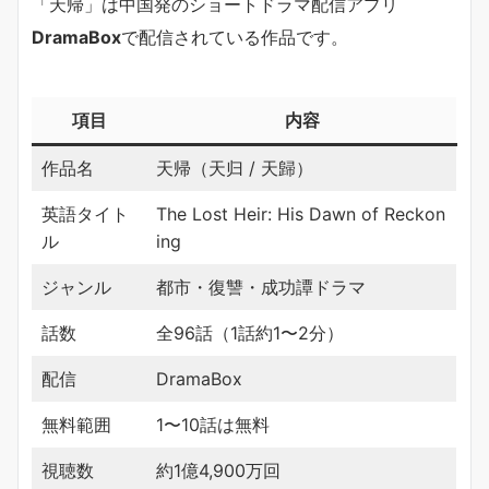
「天帰」は中国発のショートドラマ配信アプリ
DramaBox
で配信されている作品です。
項目
内容
作品名
天帰（天归 / 天歸）
英語タイト
The Lost Heir: His Dawn of Reckon
ル
ing
ジャンル
都市・復讐・成功譚ドラマ
話数
全96話（1話約1〜2分）
配信
DramaBox
無料範囲
1〜10話は無料
視聴数
約1億4,900万回