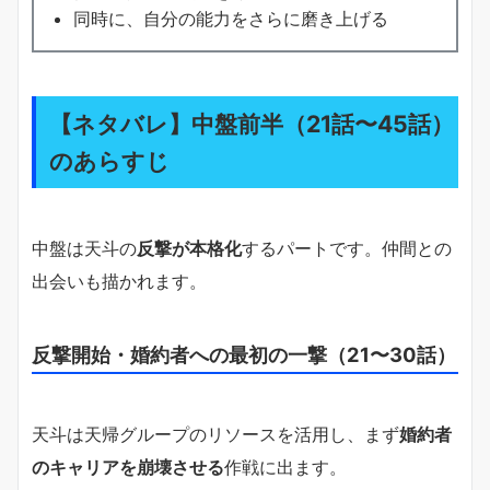
同時に、自分の能力をさらに磨き上げる
【ネタバレ】中盤前半（21話〜45話）
のあらすじ
中盤は天斗の
反撃が本格化
するパートです。仲間との
出会いも描かれます。
反撃開始・婚約者への最初の一撃（21〜30話）
天斗は天帰グループのリソースを活用し、まず
婚約者
のキャリアを崩壊させる
作戦に出ます。