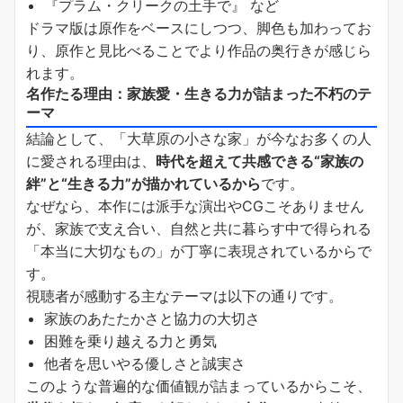
『プラム・クリークの土手で』 など
ドラマ版は原作をベースにしつつ、脚色も加わってお
り、原作と見比べることでより作品の奥行きが感じら
れます。
名作たる理由：家族愛・生きる力が詰まった不朽のテ
ーマ
結論として、「大草原の小さな家」が今なお多くの人
に愛される理由は、
時代を超えて共感できる“家族の
絆”と“生きる力”が描かれているから
です。
なぜなら、本作には派手な演出やCGこそありません
が、家族で支え合い、自然と共に暮らす中で得られる
「本当に大切なもの」が丁寧に表現されているからで
す。
視聴者が感動する主なテーマは以下の通りです。
家族のあたたかさと協力の大切さ
困難を乗り越える力と勇気
他者を思いやる優しさと誠実さ
このような普遍的な価値観が詰まっているからこそ、