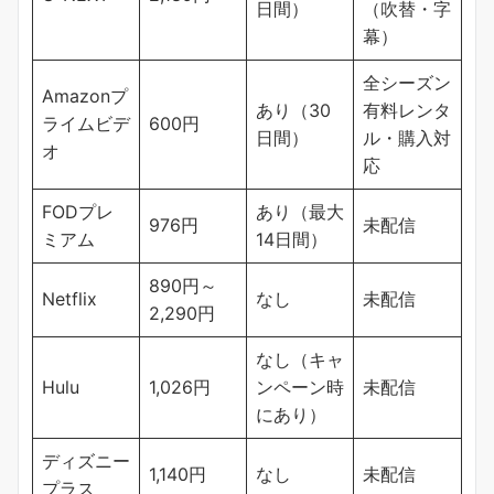
日間）
（吹替・字
幕）
全シーズン
Amazonプ
あり（30
有料レンタ
ライムビデ
600円
日間）
ル・購入対
オ
応
FODプレ
あり（最大
976円
未配信
ミアム
14日間）
890円～
Netflix
なし
未配信
2,290円
なし（キャ
Hulu
1,026円
ンペーン時
未配信
にあり）
ディズニー
1,140円
なし
未配信
プラス