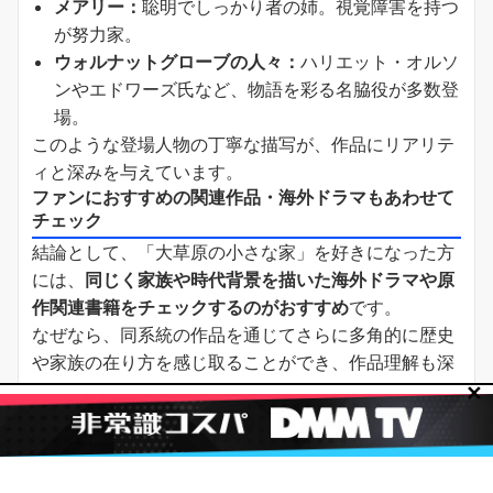
メアリー：
聡明でしっかり者の姉。視覚障害を持つ
が努力家。
ウォルナットグローブの人々：
ハリエット・オルソ
ンやエドワーズ氏など、物語を彩る名脇役が多数登
場。
このような登場人物の丁寧な描写が、作品にリアリテ
ィと深みを与えています。
ファンにおすすめの関連作品・海外ドラマもあわせて
チェック
結論として、「大草原の小さな家」を好きになった方
には、
同じく家族や時代背景を描いた海外ドラマや原
作関連書籍をチェックするのがおすすめ
です。
なぜなら、同系統の作品を通じてさらに多角的に歴史
や家族の在り方を感じ取ることができ、作品理解も深
まるからです。
✕
ファンにおすすめの作品は以下の通りです。
「アンという名の少女（Anne with an E）」：
成
長と家庭、社会を描くカナダの名作。