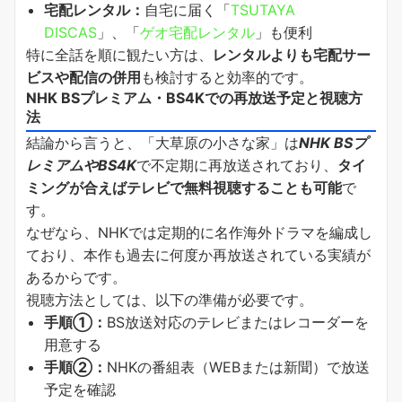
宅配レンタル：
自宅に届く「
TSUTAYA
DISCAS
」、「
ゲオ宅配レンタル
」も便利
特に全話を順に観たい方は、
レンタルよりも宅配サー
ビスや配信の併用
も検討すると効率的です。
NHK BSプレミアム・BS4Kでの再放送予定と視聴方
法
結論から言うと、「大草原の小さな家」は
NHK BSプ
レミアムやBS4K
で不定期に再放送されており、
タイ
ミングが合えばテレビで無料視聴することも可能
で
す。
なぜなら、NHKでは定期的に名作海外ドラマを編成し
ており、本作も過去に何度か再放送されている実績が
あるからです。
視聴方法としては、以下の準備が必要です。
手順①：
BS放送対応のテレビまたはレコーダーを
用意する
手順②：
NHKの番組表（WEBまたは新聞）で放送
予定を確認