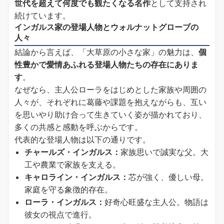
世代を超えて何度でも観たくなる名作
として支持され
続けています。
インガルス家の登場人物とウォルナットグローブの
人々
結論から言えば、「大草原の小さな家」の魅力は、
個
性豊かで愛情あふれる登場人物たちの存在にありま
す
。
なぜなら、主人公ローラをはじめとした家族や周囲の
人々が、それぞれに葛藤や課題を抱えながらも、互い
を思いやり助け合って生きていく姿が描かれており、
多くの共感と感動を呼ぶからです。
代表的な登場人物は以下の通りです。
チャールズ・インガルス：
家族思いで誠実な父。大
工や農業で家族を支える。
キャロライン・インガルス：
芯が強く、優しい母。
家庭を守る象徴的存在。
ローラ・インガルス：
好奇心旺盛な主人公。物語は
彼女の視点で進行。