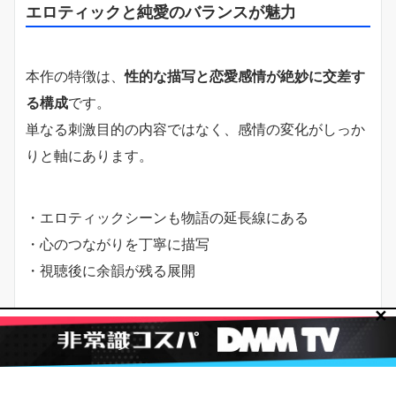
エロティックと純愛のバランスが魅力
本作の特徴は、
性的な描写と恋愛感情が絶妙に交差す
る構成
です。
単なる刺激目的の内容ではなく、感情の変化がしっか
りと軸にあります。
・エロティックシーンも物語の延長線にある
・心のつながりを丁寧に描写
・視聴後に余韻が残る展開
✕
例えば、急に始まるようなラブシーンではなく、
互い
の気持ちを確認し合う流れで自然に描かれる
のが好評
です。