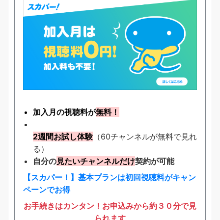
加入月の視聴料が
無料！
2週間お試し体験
（60チャンネルが無料で見れ
る）
自分の
見たいチャンネルだけ
契約が可能
【スカパー！】基本プランは初回視聴料がキャン
ペーンでお得
お手続きはカンタン！お申込みから約３０分で見
られます