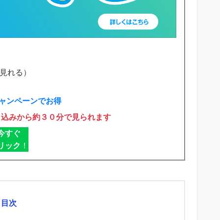
で見れる）
ャンペーンでお得
申込みから約３０分で見られます
今すぐ
リック
！
目次