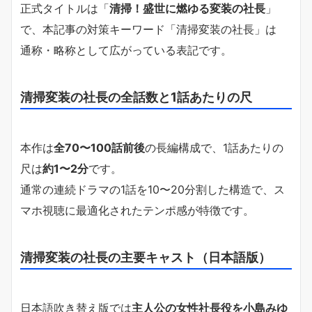
正式タイトルは「
清掃！盛世に燃ゆる変装の社長
」
で、本記事の対策キーワード「清掃変装の社長」は
通称・略称として広がっている表記です。
清掃変装の社長の全話数と1話あたりの尺
本作は
全70〜100話前後
の長編構成で、1話あたりの
尺は
約1〜2分
です。
通常の連続ドラマの1話を10〜20分割した構造で、ス
マホ視聴に最適化されたテンポ感が特徴です。
清掃変装の社長の主要キャスト（日本語版）
日本語吹き替え版では
主人公の女性社長役を小島みゆ