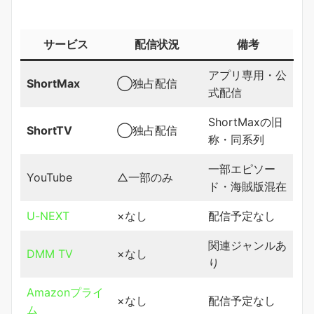
サービス
配信状況
備考
アプリ専用・公
ShortMax
◯独占配信
式配信
ShortMaxの旧
ShortTV
◯独占配信
称・同系列
一部エピソー
YouTube
△一部のみ
ド・海賊版混在
U-NEXT
×なし
配信予定なし
関連ジャンルあ
DMM TV
×なし
り
Amazonプライ
×なし
配信予定なし
ム