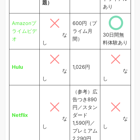
題）
あり
Amazonプ
600円（プ
ライムビデ
ライム月
な
30日間無
オ
間）
し
料体験あり
Hulu
1,026円
な
な
し
し
（参考）広
告つき890
円／スタン
Netflix
ダード
な
な
1,590円／
し
し
プレミアム
2,290円