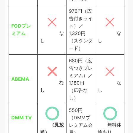
976円（広
告付きライ
FODプレ
ト）／
な
な
ミアム
1,320円
し
し
（スタンダ
ード）
680円（広
告つきプレ
ミアム）／
ABEMA
な
な
1,180円
し
し
（広告な
し）
550円
DMM TV
（DMMプ
（見放
無料体
レミアム会
題）
験あり
員）