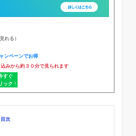
で見れる）
ャンペーンでお得
申込みから約３０分で見られます
今すぐ
リック
！
目次