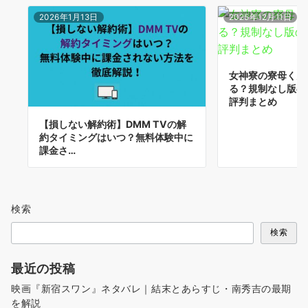
2026年1月13日
2025年12月11日
女神寮の寮母くん
る？規制なし版の
評判まとめ
【損しない解約術】DMM TVの解
約タイミングはいつ？無料体験中に
課金さ…
検索
検索
最近の投稿
映画『新宿スワン』ネタバレ｜結末とあらすじ・南秀吉の最期
を解説