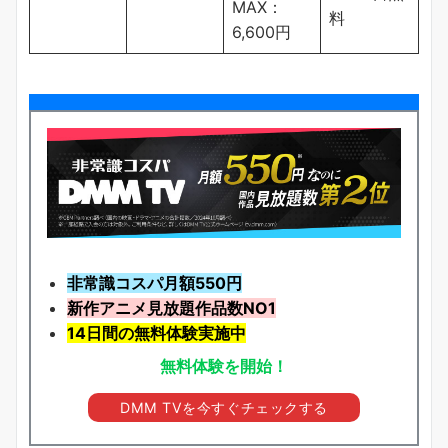
MAX：
料
6,600円
非常識コスパ月額550円
新作アニメ見放題
作品
数NO1
14日間の無料体験実施中
無料体験を開始！
DMM TVを今すぐチェックする