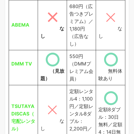
680円（広
告つきプレ
ミアム）／
ABEMA
な
な
1,180円
し
し
（広告な
し）
550円
DMM TV
（DMMプ
（見放
無料体
レミアム会
題）
験あり
員）
定額レンタ
ル4：1,100
TSUTAYA
円／定額レ
定額8ダブ
DISCAS（
ンタル8ダ
ル：30日
な
宅配レンタ
ブル：
無料／定額
し
ル）
2,200円／
4：14日無