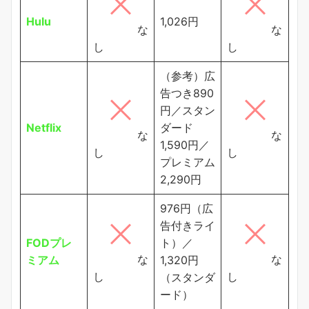
Hulu
1,026円
な
な
し
し
（参考）広
告つき890
円／スタン
Netflix
ダード
な
な
1,590円／
し
し
プレミアム
2,290円
976円（広
告付きライ
FODプレ
ト）／
な
な
ミアム
1,320円
し
し
（スタンダ
ード）