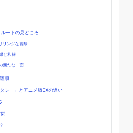
各ルートの見どころ
リリングな冒険
縁と和解
の新たな一面
聴順
タシー」とアニメ版EXの違い
G
質問
か？