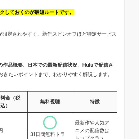
ックしておくのが最短ルートです。
信先が限定されやすく、新作スピンオフほど特定サービス
』の作品概要
、
日本での最新配信状況
、
Huluで配信さ
おきたいポイントまで、わかりやすく解説します。
額料金（税
無料視聴
特徴
込）
最新作や人気ア
9円
ニメの配信数は
31日間無料トラ
トップクラス。