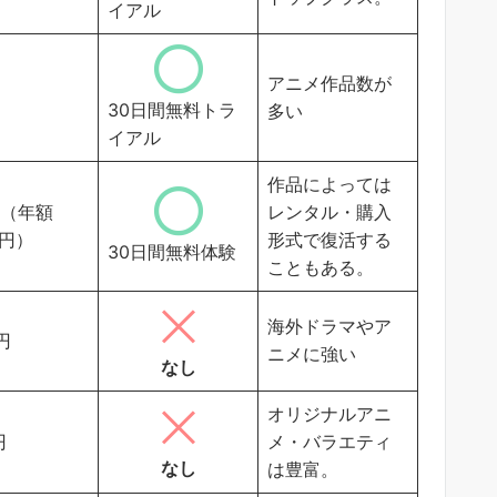
イアル
アニメ作品数が
30日間無料トラ
多い
イアル
作品によっては
円（年額
レンタル・購入
0円）
形式で復活する
30日間無料体験
こともある。
海外ドラマやア
6円
ニメに強い
なし
オリジナルアニ
円
メ・バラエティ
なし
は豊富。