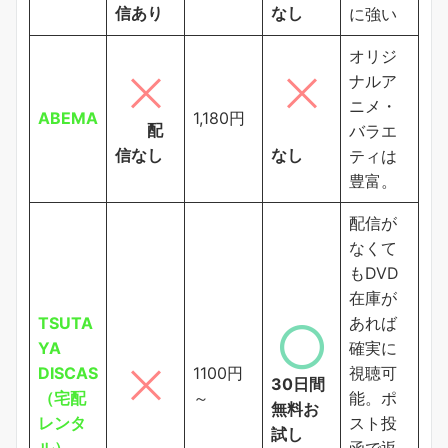
信あり
なし
に強い
オリジ
ナルア
ニメ・
ABEMA
1,180円
配
バラエ
信なし
なし
ティは
豊富。
配信が
なくて
もDVD
在庫が
TSUTA
あれば
YA
確実に
DISCAS
1100円
視聴可
30日間
（宅配
～
能。ポ
無料お
レンタ
スト投
試し
ル）
函で返