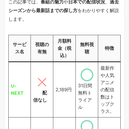
この記事では、
番組の魅力
や
日本での配信状況
、
過去
シーズンから最新話までの探し方
をわかりやすく解説
します。
月額料
サービ
視聴の
無料視
金（税
特徴
ス名
有無
聴
込）
最新作
や人気
アニメ
31日間
U-
2,189円
の配信
配
無料ト
NEXT
数はト
信なし
ライア
ップク
ル
ラス。