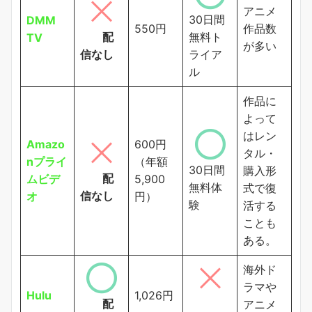
アニメ
30日間
DMM
550円
作品数
配
無料ト
TV
が多い
信なし
ライア
ル
作品に
よって
はレン
Amazo
600円
タル・
nプライ
（年額
30日間
購入形
配
ムビデ
5,900
無料体
式で復
信なし
オ
円）
験
活する
ことも
ある。
海外ド
ラマや
Hulu
1,026円
配
アニメ