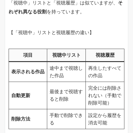
「視聴中」リストと「視聴履歴」は似ていますが、
そ
れぞれ異なる役割
を持っています。
【「視聴中」リストと視聴履歴の違い】
項目
視聴中リスト
視聴履歴
途中まで視聴し
再生したすべて
表示される作品
た作品
の作品
完全には削除さ
最後まで視聴す
自動更新
れない（手動で
ると削除
削除可能）
手動で削除でき
設定から履歴を
削除方法
る
消去可能