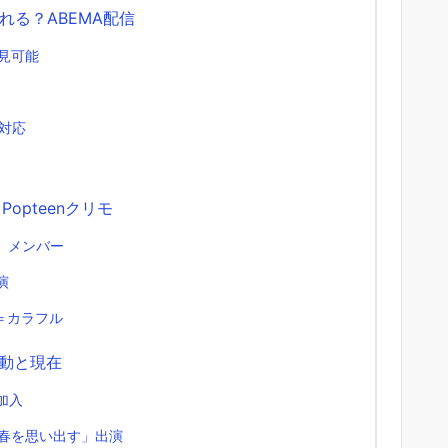
る？ABEMA配信
見可能
対応
opteenクリモ
n」メンバー
演
＝カラフル
活動と現在
ル加入
あの春を思い出す」出演