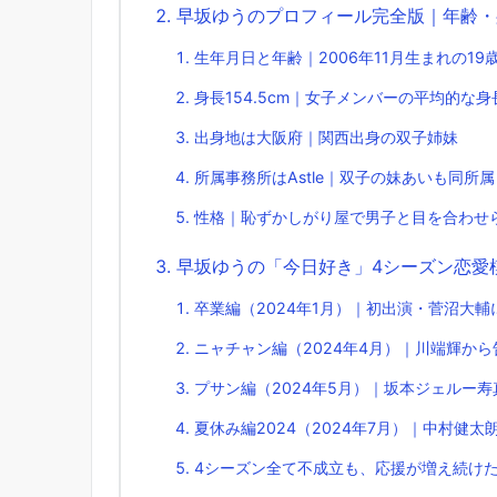
早坂ゆうのプロフィール完全版｜年齢・
生年月日と年齢｜2006年11月生まれの19
身長154.5cm｜女子メンバーの平均的な身
出身地は大阪府｜関西出身の双子姉妹
所属事務所はAstle｜双子の妹あいも同所属
性格｜恥ずかしがり屋で男子と目を合わせ
早坂ゆうの「今日好き」4シーズン恋愛
卒業編（2024年1月）｜初出演・菅沼大輔
ニャチャン編（2024年4月）｜川端輝か
プサン編（2024年5月）｜坂本ジェルー
夏休み編2024（2024年7月）｜中村健
4シーズン全て不成立も、応援が増え続け