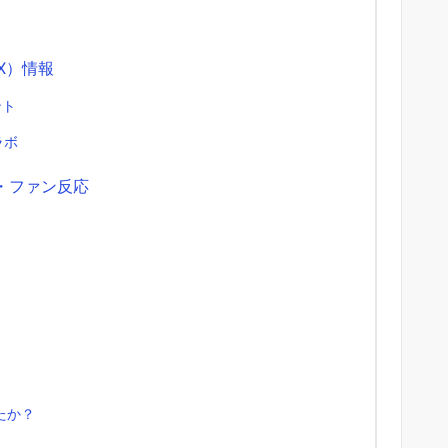
・X）情報
ント
ラボ
・ファン反応
」
たか？