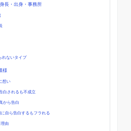
身長・出身・事務所
歳
長
られないタイプ
模様
に想い
ら告白されるも不成立
寿真から告白
太朗に自ら告白するもフラれる
た理由