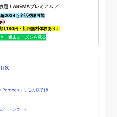
放題！ABEMAプレミアム ／
編2024も全話視聴可能
信中
1,180円・初回無料体験あり）
好き」過去シーズンを見る
目次
opteenクリモの双子姉
モノトーンコーデ