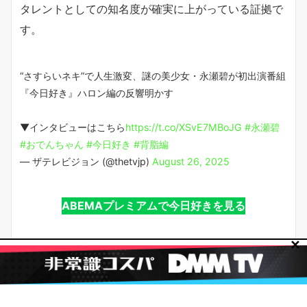
タレントとしての知名度が確実に上がっている証拠で
す。
“さすらいネキ”で人生激変、謎の美少女・永瀬碧が初出演番組
『今日好き』ハロン編の反響明かす
▼インタビューはこちら
https://t.co/XSvE7MBoJG
#永瀬碧
#おでんちゃん
#今日好き
#背脂編
— ザテレビジョン (@thetvjp)
August 26, 2025
ABEMAプレミアムで今日好きを見る
✕
永瀬碧と桜我｜「ご近所カップル」の
成立経緯