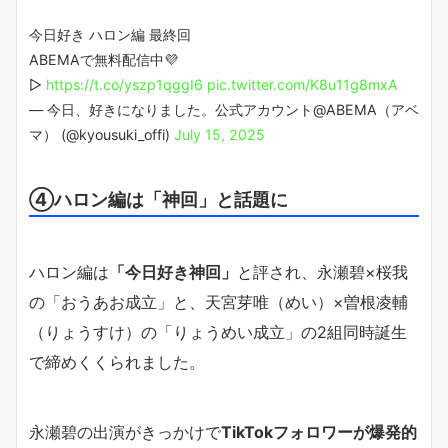
今日好き ハロン編 最終回
ABEMAで無料配信中💜
▷
https://t.co/yszp1qggI6
pic.twitter.com/K8u11g8mxA
— 今日、好きになりました。公式アカウント@ABEMA（アベ
マ） (@kyousuki_offi)
July 15, 2025
④ハロン編は「神回」と話題に
ハロン編は
「今日好き神回」
と評され、永瀬碧×桜我
の「おうあお成立」と、天宮芽唯（めい）×曽根凌輔
（りょうすけ）の「りょうめい成立」の2組同時誕生
で締めくくられました。
永瀬碧の出演がきっかけで
TikTokフォロワーが爆発的