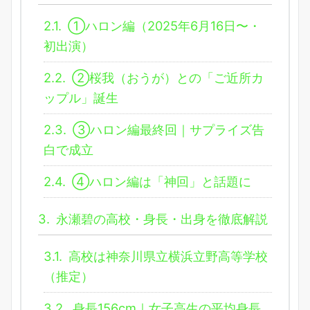
2.1.
①ハロン編（2025年6月16日〜・
初出演）
2.2.
②桜我（おうが）との「ご近所カ
ップル」誕生
2.3.
③ハロン編最終回｜サプライズ告
白で成立
2.4.
④ハロン編は「神回」と話題に
3.
永瀬碧の高校・身長・出身を徹底解説
3.1.
高校は神奈川県立横浜立野高等学校
（推定）
3.2.
身長156cm｜女子高生の平均身長