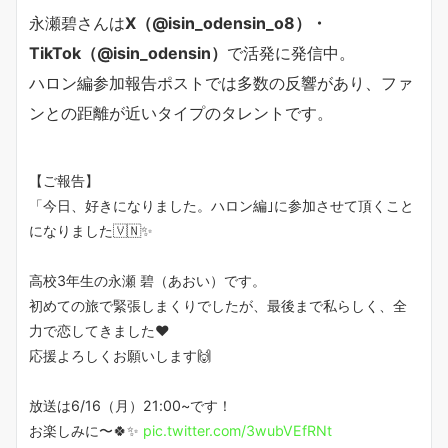
永瀬碧さんは
X（@isin_odensin_o8）・
TikTok（@isin_odensin）
で活発に発信中。
ハロン編参加報告ポストでは多数の反響があり、ファ
ンとの距離が近いタイプのタレントです。
【ご報告】
「今日、好きになりました。ハロン編｣に参加させて頂くこと
になりました🇻🇳✨
高校3年生の永瀬 碧（あおい）です。
初めての旅で緊張しまくりでしたが、最後まで私らしく、全
力で恋してきました❤️
応援よろしくお願いします🙌
放送は6/16（月）21:00~です！
お楽しみに〜🍀✨️
pic.twitter.com/3wubVEfRNt