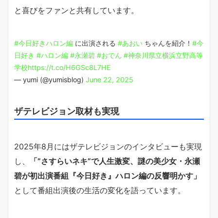
と喜びをファンと共有しています。
#今日好きハロン編
に出演される
#あおい
ちゃんを紹介！
#今
日好き
#ハロン編
#永瀬碧
#おでん
#神奈川県立横浜立野高等
学校
https://t.co/H6GSc8L7HE
— yumi (@yumisblog)
June 22, 2025
ザテレビジョン取材も実現
2025年8月にはザテレビジョンのインタビューも実現
し、
「”さすらいネキ”で人生激変、謎の美少女・永瀬
碧が初出演番組『今日好き』ハロン編の反響明かす」
として番組出演後の生活の変化を語っています。