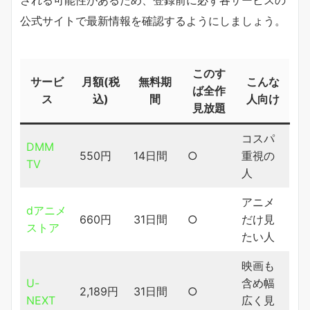
公式サイトで最新情報を確認するようにしましょう。
このす
サービ
月額(税
無料期
こんな
ば全作
ス
込)
間
人向け
見放題
コスパ
DMM
550円
14日間
○
重視の
TV
人
アニメ
dアニメ
660円
31日間
○
だけ見
ストア
たい人
映画も
U-
含め幅
2,189円
31日間
○
NEXT
広く見