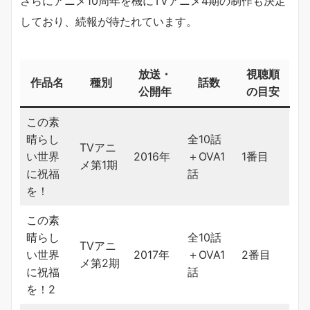
さらにアニメ10周年を機にTVアニメ4期の制作も決定
しており、続報が待たれています。
放送・
視聴順
作品名
種別
話数
公開年
の目安
この素
晴らし
全10話
TVアニ
い世界
2016年
＋OVA1
1番目
メ第1期
に祝福
話
を！
この素
晴らし
全10話
TVアニ
い世界
2017年
＋OVA1
2番目
メ第2期
に祝福
話
を！2