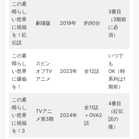
この素
晴らし
3番目
い世界
（3期前
劇場版
2019年
約90分
に祝福
に必
を！紅
須）
伝説
この素
いつで
晴らし
スピン
も
い世界
オフTV
2023年
全12話
OK（時
に爆焔
アニメ
系列は1
を！
期前）
この素
4番目
晴らし
全11話
TVアニ
（紅伝
い世界
2024年
＋OVA2
メ第3期
説の
に祝福
話
後）
を！3