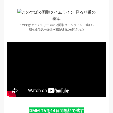
このすばアニメシリーズの公開順タイムライン。1期→2
期→紅伝説→爆焔→3期の順に公開された
DMM TVを14日間無料で試す