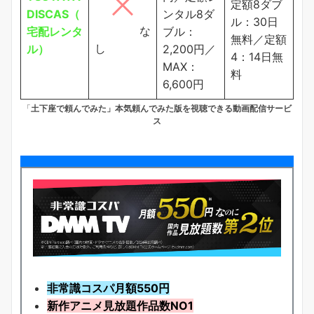
定額8ダブ
DISCAS（
ンタル8ダ
ル：30日
な
宅配レンタ
ブル：
無料／定額
し
ル）
2,200円／
4：14日無
MAX：
料
6,600円
「
土下座で頼んでみた」本気
頼んでみた
版を視聴できる動画配信サービ
ス
非常識コスパ月額550円
新作アニメ見放題
作品
数NO1