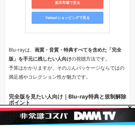
楽天市場で見る
Yahoo!ショッピングで見る
Blu-rayは、
画質・音質・特典すべてを含めた「完全
版」を手元に残したい人向け
の視聴方法です。
予算はかかりますが、そのぶんパッケージならではの
満足感やコレクション性が魅力です。
完全版を見たい人向け｜Blu-ray特典と規制解除
ポイント
✕
「土下座で頼んでみた Blu-ray 本気で頼んでみた版」
は、
配信版よりも攻めた表現＋特典を楽しめるパッケ