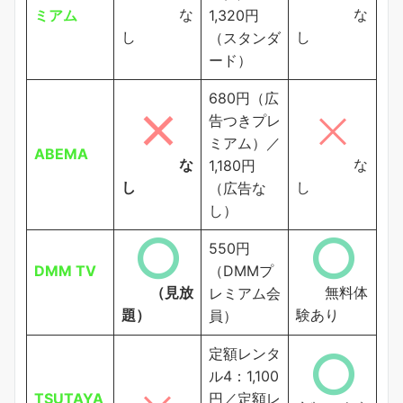
な
な
ミアム
1,320円
し
し
（スタンダ
ード）
680円（広
告つきプレ
ミアム）／
ABEMA
な
な
1,180円
し
し
（広告な
し）
550円
DMM TV
（DMMプ
（見放
無料体
レミアム会
題）
験あり
員）
定額レンタ
ル4：1,100
TSUTAYA
円／定額レ