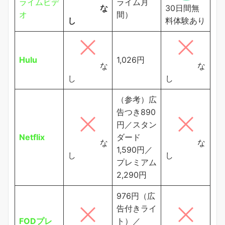
ライムビデ
ライム月
な
30日間無
オ
間）
し
料体験あり
Hulu
1,026円
な
な
し
し
（参考）広
告つき890
円／スタン
Netflix
ダード
な
な
1,590円／
し
し
プレミアム
2,290円
976円（広
告付きライ
FODプレ
ト）／